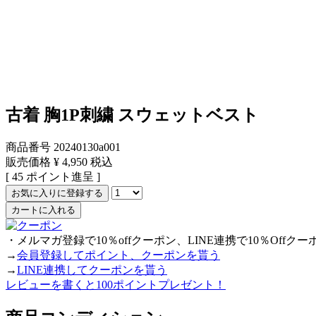
古着 胸1P刺繍 スウェットベスト
商品番号
20240130a001
販売価格
¥
4,950
税込
[
45
ポイント進呈 ]
お気に入りに登録する
カートに入れる
・メルマガ登録で10％offクーポン、LINE連携で10％Offク
→
会員登録してポイント、クーポンを貰う
→
LINE連携してクーポンを貰う
レビューを書くと100ポイントプレゼント！