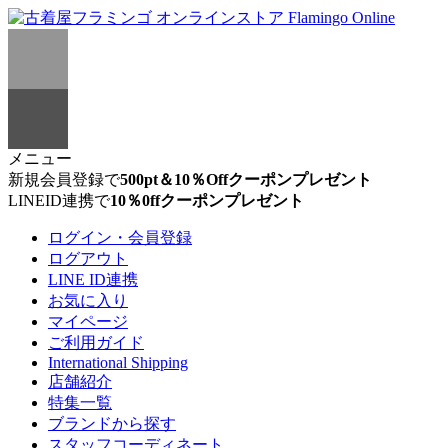
メニュー
新規会員登録で
500pt＆10％Offクーポンプレゼント
LINEID連携で
10％0ffクーポンプレゼント
ログイン・会員登録
ログアウト
LINE ID連携
お気に入り
マイページ
ご利用ガイド
International Shipping
店舗紹介
特集一覧
ブランドから探す
スタッフコーディネート