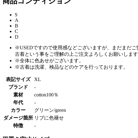
商品コンディション
S
A
B
C
D
※USEDですので使用感などございますが、まだまだ
古着という事をご理解の上ご注文よろしくお願いします
※全体に色あせがございます。
※古着は洗濯、検品などのケアを行っております。
表記サイズ
XL
ブランド
-
素材
cotton100％
年代
-
カラー
グリーン/green
ダメージ箇所
リブに色褪せ
特徴
-