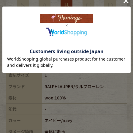
S
A
B
C
D
使用感はあるがダメージの少ない商品
※USEDですので使用感などございますが、まだまだご愛用していただけます。
古着という事をご理解の上ご注文よろしくお願いします。
※全体に色あせがございます。
※古着は洗濯、検品などのケアを行っております。
表記サイズ
L
ブランド
RALPHLAUREN/ラルフローレン
素材
wool100%
年代
-
カラー
ネイビー/navy
ダメージ箇所
全体に毛玉