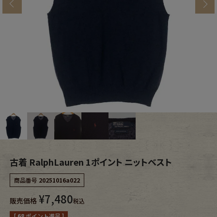
s
ブランドから探す
スタッフコーディネート
年代から探す
古着卸DOCK
メンズ商品カテゴリーから探す
Tops
Outer
Bottoms
Fafatt
レディース商品カテゴリーから探す
古着 RalphLauren 1ポイント ニットベスト
商品番号
20251016a022
Tops
Bottoms
¥
7,480
販売価格
税込
Outer
One Piece
[
68
ポイント進呈 ]