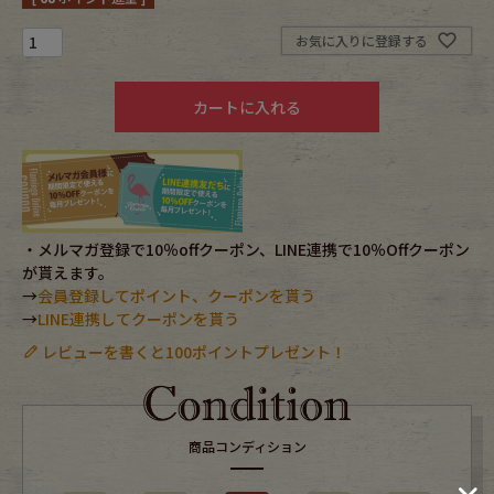
お気に入りに登録する
Fafatt
Kidswear
カートに入れる
小物・アクセサリーから探す
Eye Wear
Cap
Bag
Stall・Scarf
・メルマガ登録で10％offクーポン、LINE連携で10％Offクーポン
が貰えます。
→
会員登録してポイント、クーポンを貰う
Accessory
Shoes
→
LINE連携してクーポンを貰う
レビューを書くと100ポイントプレゼント！
Belt
antique goods
Keyring
vintage bicycle
商品コンディション
FAFATT