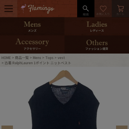
メニュー
500pt＆10％Offクーポンプレゼン
メンズ
レディース
ト
10％0ffクーポンプレゼント
アクセサリー
ファッション雑貨
HOME
商品一覧
Mens
Tops
vest
ログイン・会員登録
LINE ID連携
古着 RalphLauren 1ポイント ニットベスト
お気に入り
マイページ
ご利用ガイド
International Shipping
店舗紹介
特集一覧