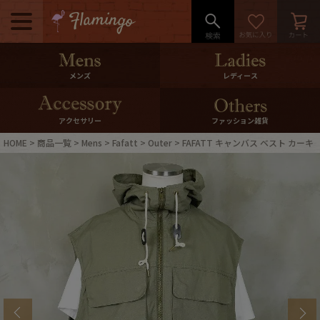
メニュー
500pt＆10％Offクーポンプレゼン
メンズ
レディース
ト
10％0ffクーポンプレゼント
アクセサリー
ファッション雑貨
HOME
商品一覧
Mens
Fafatt
Outer
FAFATT キャンバス ベスト カーキ
ログイン・会員登録
LINE ID連携
お気に入り
マイページ
ご利用ガイド
International Shipping
店舗紹介
特集一覧
s