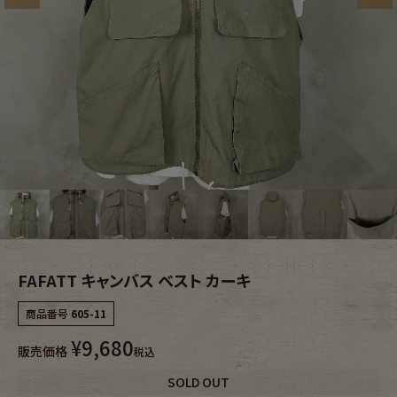
ブランドから探す
スタッフコーディネート
年代から探す
古着卸DOCK
メンズ商品カテゴリーから探す
Tops
Outer
Bottoms
Fafatt
FAFATT キャンバス ベスト カーキ
レディース商品カテゴリーから探す
商品番号
605-11
¥
9,680
Tops
Bottoms
販売価格
税込
SOLD OUT
Outer
One Piece