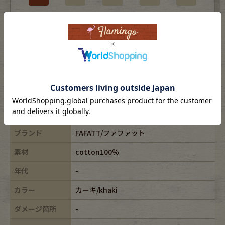
未使用品または新品
※USEDですので使用感などございますが、まだまだご愛用していただけます。
古着という事をご理解の上ご注文よろしくお願いします。
※全体に色あせがございます。
※古着は洗濯、検品などのケアを行っております。
表記サイズ
F
ブランド
FAFATT/ファファット
素材
cotton100％
年代
-
カラー
カーキ/khaki
ダメージ箇所
-