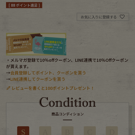
[
88
ポイント進呈 ]
Fafatt
Kidswear
お気に入りに登録する
小物・アクセサリーから探す
Eye Wear
Cap
・メルマガ登録で10％offクーポン、LINE連携で10％Offクーポン
が貰えます。
Bag
Stall・Scarf
→
会員登録してポイント、クーポンを貰う
→
LINE連携してクーポンを貰う
Accessory
Shoes
レビューを書くと100ポイントプレゼント！
Belt
antique goods
Keyring
vintage bicycle
商品コンディション
FAFATT
S
A
B
C
D