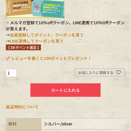
Fafatt
Kidswear
・メルマガ登録で10％offクーポン、LINE連携で10％Offクーポン
が貰えます。
小物・アクセサリーから探す
→
会員登録してポイント、クーポンを貰う
→
LINE連携してクーポンを貰う
[
30
ポイント進呈 ]
Eye Wear
Cap
レビューを書くと100ポイントプレゼント！
Bag
Stall・Scarf
お気に入りに登録する
Accessory
Shoes
カートに入れる
Belt
antique goods
返品特約について
Keyring
vintage bicycle
FAFATT
素材
シルバー/silver