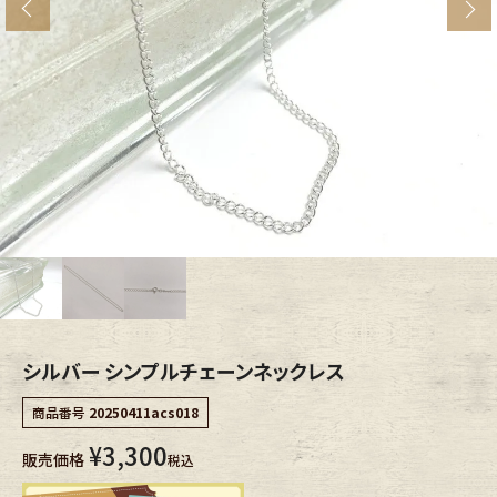
s
ブランドから探す
スタッフコーディネート
年代から探す
古着卸DOCK
メンズ商品カテゴリーから探す
Tops
Outer
Bottoms
Fafatt
レディース商品カテゴリーから探す
シルバー シンプルチェーンネックレス
商品番号
20250411acs018
Tops
Bottoms
¥
3,300
販売価格
税込
Outer
One Piece