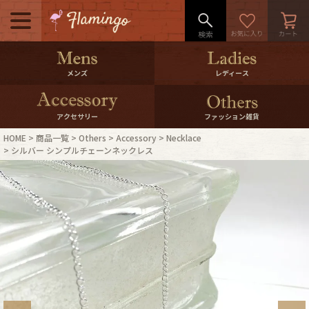
メニュー
500pt＆10％Offクーポンプレゼン
メンズ
レディース
ト
10％0ffクーポンプレゼント
アクセサリー
ファッション雑貨
HOME
商品一覧
Others
Accessory
Necklace
ログイン・会員登録
LINE ID連携
シルバー シンプルチェーンネックレス
お気に入り
マイページ
ご利用ガイド
International Shipping
店舗紹介
特集一覧