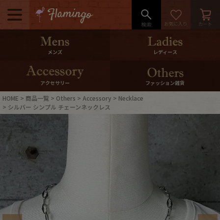
メニュー
500pt＆10％Offクーポンプレゼン
メンズ
レディース
ト
10％0ffクーポンプレゼント
アクセサリー
ファッション雑貨
HOME
商品一覧
Others
Accessory
Necklace
ログイン・会員登録
LINE ID連携
シルバー シンプル チェーンネックレス
お気に入り
マイページ
ご利用ガイド
International Shipping
店舗紹介
特集一覧