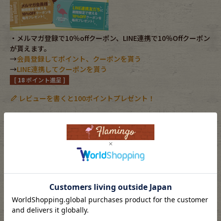
Fafatt
Kidswear
・メルマガ登録で10％offクーポン、LINE連携で10％Offクーポン
が貰えます。
小物・アクセサリーから探す
→
会員登録してポイント、クーポンを貰う
→
LINE連携してクーポンを貰う
[
18
ポイント進呈 ]
Eye Wear
Cap
レビューを書くと100ポイントプレゼント！
Bag
Stall・Scarf
お気に入りに登録する
Accessory
Shoes
カートに入れる
Belt
antique goods
返品特約について
Keyring
vintage bicycle
FAFATT
素材
メタル/metal