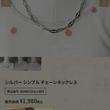
s
ブランドから探す
スタッフコーディネート
年代から探す
古着卸DOCK
メンズ商品カテゴリーから探す
Tops
Outer
Bottoms
Fafatt
レディース商品カテゴリーから探す
シルバー シンプル チェーンネックレス
商品番号
20260121acs050
Tops
Bottoms
¥
1,980
販売価格
税込
Outer
One Piece