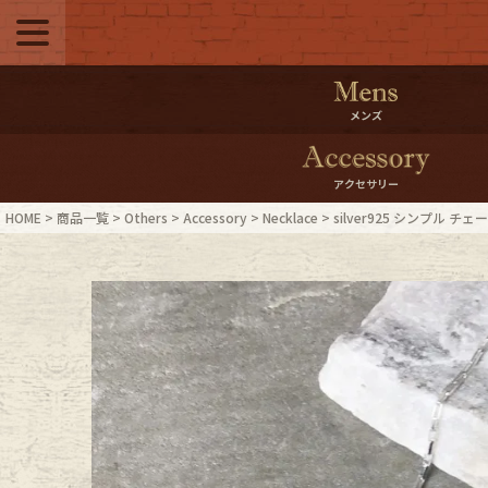
メニュー
500pt＆10％Offク
メンズ
10％0ffクーポンプ
アクセサリー
ログイン・会員登録
LINE ID
HOME
商品一覧
Others
Accessory
Necklace
silver925 シンプル チ
お気に入り
マイペー
ご利用ガイド
Internati
店舗紹介
特集一覧
ブランドから探す
スタッフ