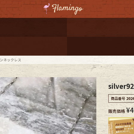
ーポンプレゼント
レゼント
連携
ェーンネックレス
ジ
silve
onal Shipping
商品番号
202
¥
4
販売価格
コーディネート