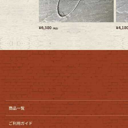
Belt
antiqu
Keyring
vintag
¥
6,380
¥
4,18
（税込）
FAFATT
商品一覧
ご利用ガイド