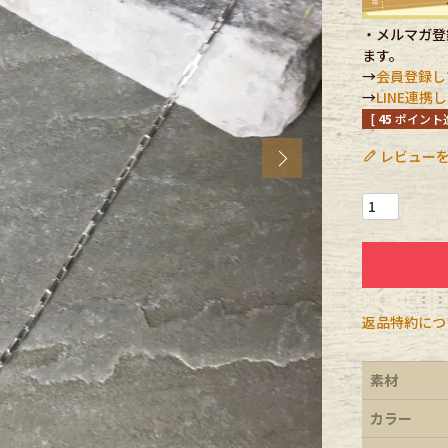
・メルマガ登録
CK
ます。
→
会員登録し
→
LINE連
[
45
ポイント進
す
レビューを
Next
返品特約につ
探す
素材
カラー
ms