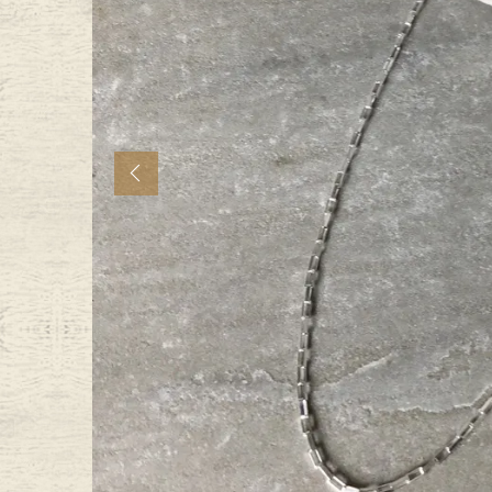
年代から探す
古着卸DO
メンズ商品カテゴリーから探
Previous
Tops
Outer
Bottoms
Fafatt
レディース商品カテゴリーから
Tops
Botto