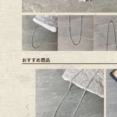
Outer
One Pi
Fafatt
Kidsw
小物・アクセサリーから探
おすすめ商品
Eye Wear
Cap
Bag
Stall・
Accessory
Shoes