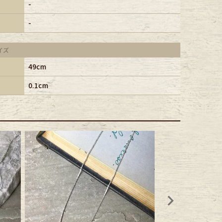
-
-
イズ
49cm
0.1cm