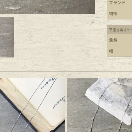
ブランド
ece
特徴
平置き実寸サ
ear
全長
幅
す
Scarf