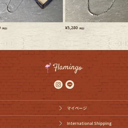
e goods
e bicycle
0
¥
5,280
（税込）
（税込）
マイページ
International Shipping