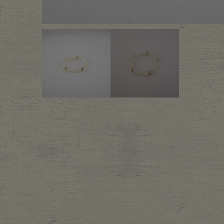
Outer
One Pi
Fafatt
Kidsw
小物・アクセサリーから探
Eye Wear
Cap
Bag
Stall・
Accessory
Shoes