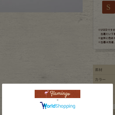
S
ece
ear
※USEDで
古着という
※全体に色あ
※古着は洗濯
す
素材
カラー
Scarf
ブランド
特徴
平置き実寸サ