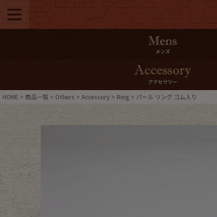
メニュー
500pt＆10％Offク
メンズ
10％0ffクーポンプ
アクセサリー
ログイン・会員登録
LINE ID
HOME
商品一覧
Others
Accessory
Ring
パール リング ゴム入り
お気に入り
マイペー
ご利用ガイド
Internati
店舗紹介
特集一覧
ブランドから探す
スタッフ