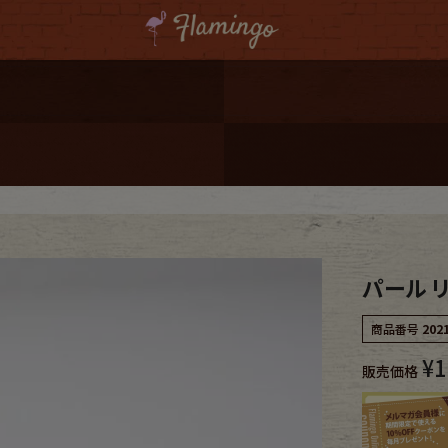
ーポンプレゼント
レゼント
連携
ジ
パール 
onal Shipping
商品番号
202
¥
1
販売価格
コーディネート