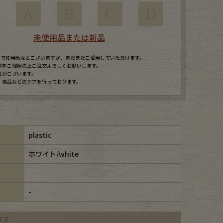
A
B
C
D
未使用品または新品
すので使用感などございますが、まだまだご愛用していただけます。
事をご理解の上ご注文よろしくお願いします。
せがございます。
、検品などのケアを行っております。
plastic
ホワイト/white
-
イズ