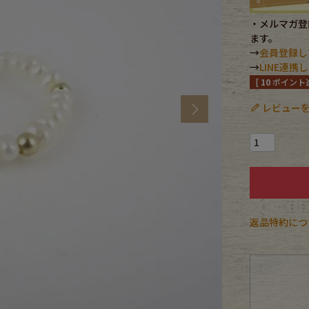
・メルマガ登録
CK
ます。
→
会員登録し
→
LINE連
[
10
ポイント進
す
レビューを
Next
返品特約につ
探す
ms