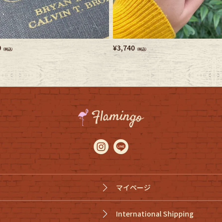
e goods
e bicycle
0
¥
3,740
（税込）
（税込）
マイページ
International Shipping