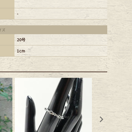
-
イズ
20号
1cm