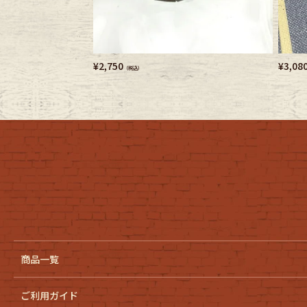
Belt
antiqu
Keyring
vintag
¥
2,750
¥
3,08
（税込）
FAFATT
商品一覧
ご利用ガイド