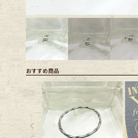
Outer
One Pi
Fafatt
Kidsw
小物・アクセサリーから探
おすすめ商品
Eye Wear
Cap
Bag
Stall・
Accessory
Shoes