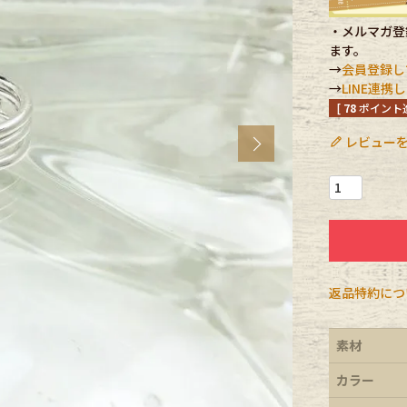
・メルマガ登録
CK
ます。
→
会員登録し
→
LINE連
[
78
ポイント進
す
レビューを
Next
返品特約につ
探す
素材
カラー
ms