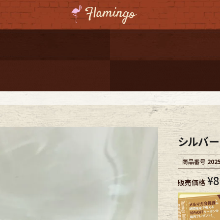
ーポンプレゼント
レゼント
連携
ジ
シルバー
onal Shipping
商品番号
202
¥
8
販売価格
コーディネート