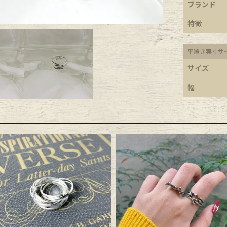
ブランド
ece
特徴
平置き実寸サ
ear
サイズ
幅
す
Scarf