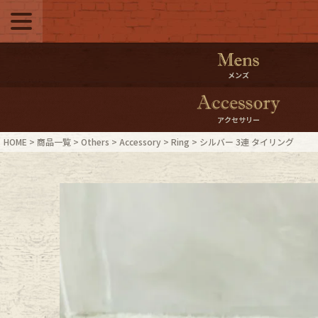
メニュー
500pt＆10％Offク
メンズ
10％0ffクーポンプ
アクセサリー
ログイン・会員登録
LINE ID
HOME
商品一覧
Others
Accessory
Ring
シルバー 3連 タイリング
お気に入り
マイペー
ご利用ガイド
Internati
店舗紹介
特集一覧
ブランドから探す
スタッフ