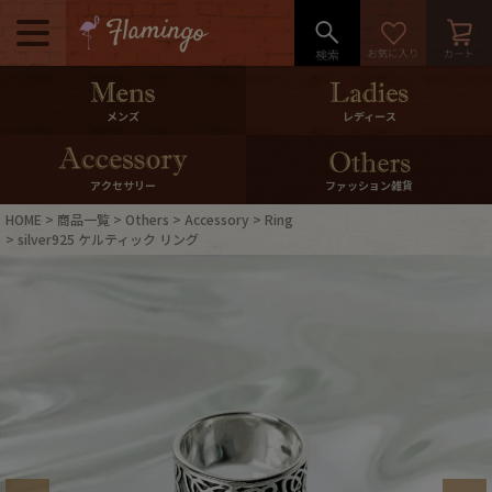
メニュー
500pt＆10％Offクーポンプレゼン
メンズ
レディース
ト
10％0ffクーポンプレゼント
アクセサリー
ファッション雑貨
HOME
商品一覧
Others
Accessory
Ring
ログイン・会員登録
LINE ID連携
silver925 ケルティック リング
お気に入り
マイページ
ご利用ガイド
International Shipping
店舗紹介
特集一覧