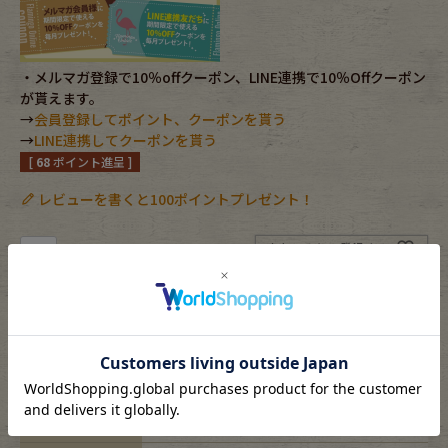
Fafatt
Kidswear
・メルマガ登録で10％offクーポン、LINE連携で10％Offクーポン
が貰えます。
小物・アクセサリーから探す
→
会員登録してポイント、クーポンを貰う
→
LINE連携してクーポンを貰う
[
68
ポイント進呈 ]
Eye Wear
Cap
レビューを書くと100ポイントプレゼント！
Bag
Stall・Scarf
お気に入りに登録する
Accessory
Shoes
カートに入れる
Belt
antique goods
返品特約について
Keyring
vintage bicycle
FAFATT
素材
シルバー/silver