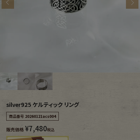
s
ブランドから探す
スタッフコーディネート
年代から探す
古着卸DOCK
メンズ商品カテゴリーから探す
Tops
Outer
Bottoms
Fafatt
レディース商品カテゴリーから探す
silver925 ケルティック リング
商品番号
20260121acs004
Tops
Bottoms
¥
7,480
販売価格
税込
Outer
One Piece