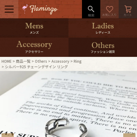
メニュー
500pt＆10％Offクーポンプレゼン
メンズ
レディース
ト
10％0ffクーポンプレゼント
アクセサリー
ファッション雑貨
HOME
商品一覧
Others
Accessory
Ring
ログイン・会員登録
LINE ID連携
シルバー925 チェーンデザイン リング
お気に入り
マイページ
ご利用ガイド
International Shipping
店舗紹介
特集一覧