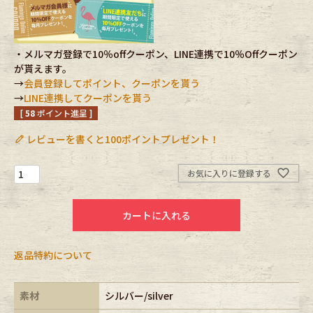
Fafatt
Kidswear
・メルマガ登録で10％offクーポン、LINE連携で10％Offクーポン
が貰えます。
小物・アクセサリーから探す
→
会員登録してポイント、クーポンを貰う
→
LINE連携してクーポンを貰う
[
58
ポイント進呈 ]
Eye Wear
Cap
レビューを書くと100ポイントプレゼント！
Bag
Stall・Scarf
お気に入りに登録する
Accessory
Shoes
カートに入れる
Belt
antique goods
返品特約について
Keyring
vintage bicycle
FAFATT
素材
シルバー/silver