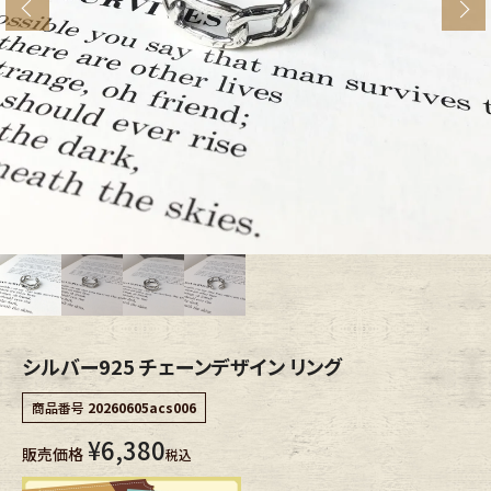
s
ブランドから探す
スタッフコーディネート
年代から探す
古着卸DOCK
メンズ商品カテゴリーから探す
Tops
Outer
Bottoms
Fafatt
レディース商品カテゴリーから探す
シルバー925 チェーンデザイン リング
商品番号
20260605acs006
Tops
Bottoms
¥
6,380
販売価格
税込
Outer
One Piece