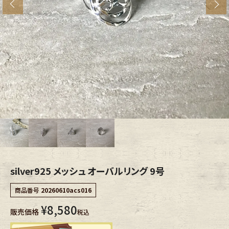
s
ブランドから探す
スタッフコーディネート
年代から探す
古着卸DOCK
メンズ商品カテゴリーから探す
Tops
Outer
Bottoms
Fafatt
レディース商品カテゴリーから探す
silver925 メッシュ オーバルリング 9号
商品番号
20260610acs016
Tops
Bottoms
¥
8,580
販売価格
税込
Outer
One Piece