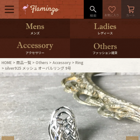
メニュー
500pt＆10％Offクーポンプレゼン
メンズ
レディース
ト
10％0ffクーポンプレゼント
アクセサリー
ファッション雑貨
HOME
商品一覧
Others
Accessory
Ring
ログイン・会員登録
LINE ID連携
silver925 メッシュ オーバルリング 9号
お気に入り
マイページ
ご利用ガイド
International Shipping
店舗紹介
特集一覧