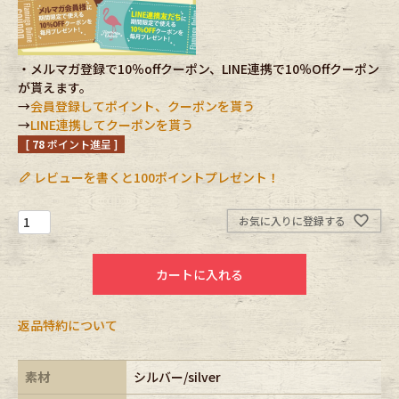
Fafatt
Kidswear
・メルマガ登録で10％offクーポン、LINE連携で10％Offクーポン
が貰えます。
小物・アクセサリーから探す
→
会員登録してポイント、クーポンを貰う
→
LINE連携してクーポンを貰う
[
78
ポイント進呈 ]
Eye Wear
Cap
レビューを書くと100ポイントプレゼント！
Bag
Stall・Scarf
お気に入りに登録する
Accessory
Shoes
カートに入れる
Belt
antique goods
返品特約について
Keyring
vintage bicycle
FAFATT
素材
シルバー/silver