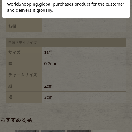
カラー
シルバー/silver
ブランド
-
特徴
-
平置き実寸サイズ
サイズ
11号
幅
0.2cm
チャームサイズ
縦
2cm
横
3cm
おすすめ商品