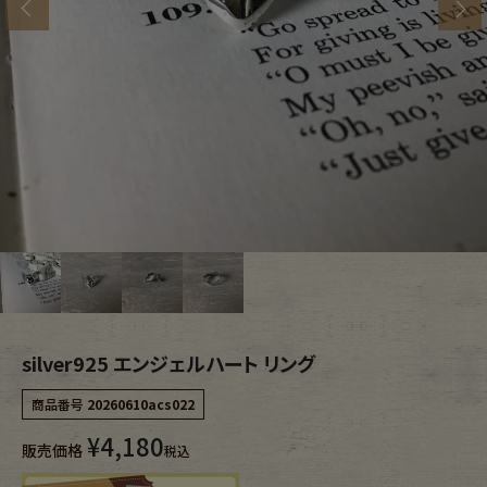
s
ブランドから探す
スタッフコーディネート
年代から探す
古着卸DOCK
メンズ商品カテゴリーから探す
Tops
Outer
Bottoms
Fafatt
レディース商品カテゴリーから探す
silver925 エンジェルハート リング
商品番号
20260610acs022
Tops
Bottoms
¥
4,180
販売価格
税込
Outer
One Piece