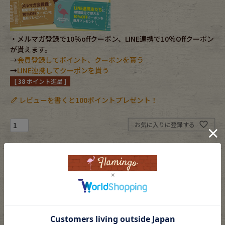
Fafatt
Kidswear
・メルマガ登録で10％offクーポン、LINE連携で10％Offクーポン
が貰えます。
小物・アクセサリーから探す
→
会員登録してポイント、クーポンを貰う
→
LINE連携してクーポンを貰う
[
38
ポイント進呈 ]
Eye Wear
Cap
レビューを書くと100ポイントプレゼント！
Bag
Stall・Scarf
お気に入りに登録する
Accessory
Shoes
カートに入れる
Belt
antique goods
返品特約について
Keyring
vintage bicycle
FAFATT
素材
シルバー/silver