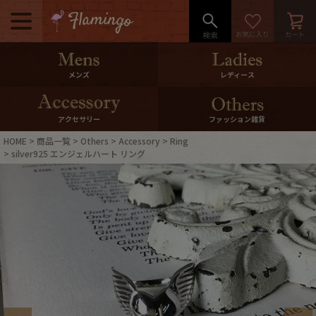
メニュー
500pt＆10％Offクーポンプレゼン
メンズ
レディース
ト
10％0ffクーポンプレゼント
アクセサリー
ファッション雑貨
HOME
商品一覧
Others
Accessory
Ring
ログイン・会員登録
LINE ID連携
silver925 エンジェルハート リング
お気に入り
マイページ
ご利用ガイド
International Shipping
店舗紹介
特集一覧