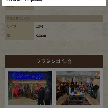
特徴
-
平置き実寸サイズ
サイズ
13号
幅
0.3cm
フラミンゴ 仙台