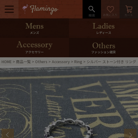
メニュー
500pt＆10％Offクーポンプレゼン
メンズ
レディース
ト
10％0ffクーポンプレゼント
アクセサリー
ファッション雑貨
HOME
商品一覧
Others
Accessory
Ring
シルバー ストーン付き リング
ログイン・会員登録
LINE ID連携
お気に入り
マイページ
ご利用ガイド
International Shipping
店舗紹介
特集一覧
s