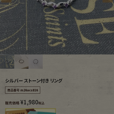
ブランドから探す
スタッフコーディネート
年代から探す
古着卸DOCK
メンズ商品カテゴリーから探す
Tops
Outer
Bottoms
Fafatt
シルバー ストーン付き リング
レディース商品カテゴリーから探す
商品番号
m26acs816
Tops
Bottoms
¥
1,980
販売価格
税込
Outer
One Piece