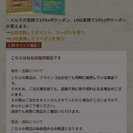
Fafatt
Kidswear
・メルマガ登録で10％offクーポン、LINE連携で10％Offクーポン
が貰えます。
小物・アクセサリーから探す
→
会員登録してポイント、クーポンを貰う
→
LINE連携してクーポンを貰う
[
18
ポイント進呈 ]
Eye Wear
Cap
こちらは仙台店販売商品です
Bag
Stall・Scarf
販売・在庫について
こちらの商品は、フラミンゴ仙台店でも
同時に販売している商品
で
Accessory
Shoes
す。
そのため、ご注文確定後でも、
店頭で先に売り切れとなる場合がござ
います。
Belt
antique goods
その際はご注文をキャンセルさせていただく場合がございますので、
あらかじめご了承ください。
Keyring
vintage bicycle
店頭でも実際に商品をご確認いただけます。
発送・送料について
FAFATT
こちらの商品は
仙台店からの発送
となります。