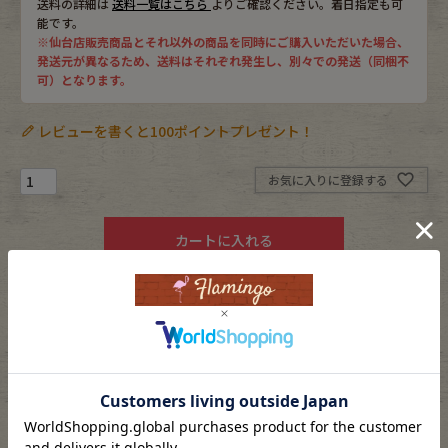
送料の詳細は
送料一覧はこちら
よりご確認ください。着日指定も可
能です。
※仙台店販売商品とそれ以外の商品を同時にご購入いただいた場合、
発送元が異なるため、送料はそれぞれ発生し、別々での発送（同梱不
可）となります。
レビューを書くと100ポイントプレゼント！
お気に入りに登録する
カートに入れる
返品特約について
素材
メタル/metal
カラー
シルバー/silver
ブランド