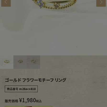
s
ブランドから探す
スタッフコーディネート
年代から探す
古着卸DOCK
メンズ商品カテゴリーから探す
Tops
Outer
Bottoms
Fafatt
レディース商品カテゴリーから探す
ゴールド フラワーモチーフ リング
商品番号
m26acs818
Tops
Bottoms
¥
1,980
販売価格
税込
Outer
One Piece