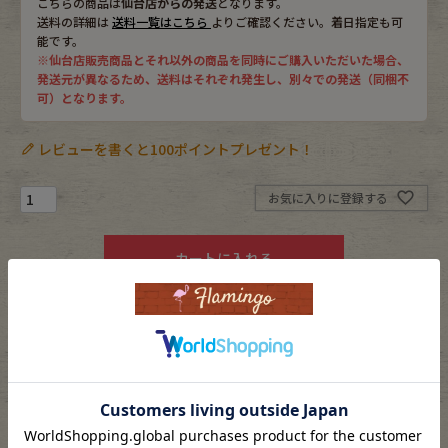
こちらの商品は
仙台店からの発送
となります。
送料の詳細は
送料一覧はこちら
よりご確認ください。着日指定も可
能です。
※仙台店販売商品とそれ以外の商品を同時にご購入いただいた場合、
発送元が異なるため、送料はそれぞれ発生し、別々での発送（同梱不
可）となります。
レビューを書くと100ポイントプレゼント！
お気に入りに登録する
カートに入れる
返品特約について
素材
メタル/metal
カラー
ゴールド/gold