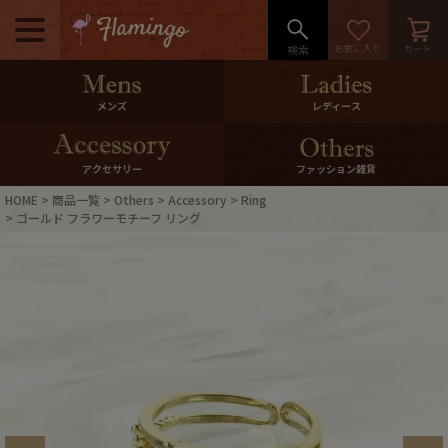
メニュー
500pt＆10％Offクーポンプレゼン
メンズ
レディース
ト
10％0ffクーポンプレゼント
アクセサリー
ファッション雑貨
HOME
商品一覧
Others
Accessory
Ring
ログイン・会員登録
LINE ID連携
ゴールド フラワーモチーフ リング
お気に入り
マイページ
ご利用ガイド
International Shipping
店舗紹介
特集一覧