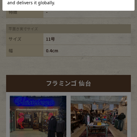
ブランド
特徴
-
平置き実寸サイズ
サイズ
11号
幅
0.4cm
フラミンゴ 仙台