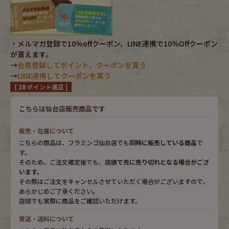
Fafatt
Kidswear
・メルマガ登録で10％offクーポン、LINE連携で10％Offクーポン
が貰えます。
小物・アクセサリーから探す
→
会員登録してポイント、クーポンを貰う
→
LINE連携してクーポンを貰う
[
18
ポイント進呈 ]
Eye Wear
Cap
こちらは仙台店販売商品です
Bag
Stall・Scarf
販売・在庫について
Accessory
Shoes
こちらの商品は、フラミンゴ仙台店でも
同時に販売している商品
で
す。
そのため、ご注文確定後でも、
店頭で先に売り切れとなる場合がござ
Belt
antique goods
います。
その際はご注文をキャンセルさせていただく場合がございますので、
Keyring
vintage bicycle
あらかじめご了承ください。
店頭でも実際に商品をご確認いただけます。
FAFATT
発送・送料について