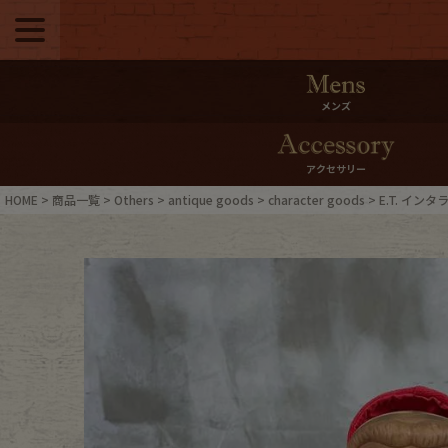
メニュー
500pt＆10％Offク
メンズ
10％0ffクーポンプ
アクセサリー
ログイン・会員登録
LINE ID
HOME
商品一覧
Others
antique goods
character goods
E.T. イ
お気に入り
マイペー
ご利用ガイド
Internati
店舗紹介
特集一覧
ブランドから探す
スタッフ