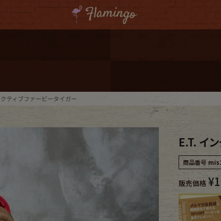
ーポンプレゼント
レゼント
連携
ンタラクティブファービータイガー
ジ
E.T. 
onal Shipping
商品番号
mis
¥
1
販売価格
コーディネート