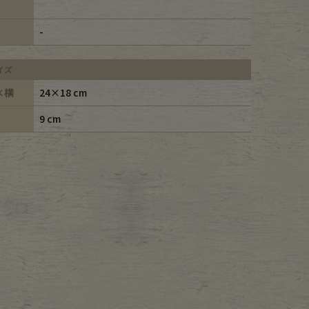
-
イズ
×横
24×18 cm
9 cm