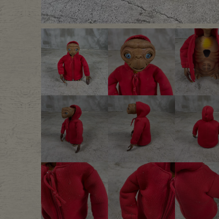
Outer
One Pi
Fafatt
Kidsw
小物・アクセサリーから探
Eye Wear
Cap
Bag
Stall・
Accessory
Shoes