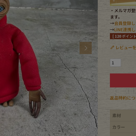
・メルマガ登録
CK
ます。
→
会員登録し
→
LINE連
[
120
ポイント
す
レビューを
Next
返品特約につ
探す
素材
カラー
ms