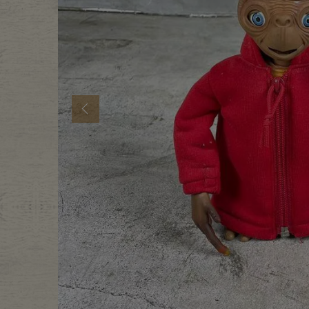
年代から探す
古着卸DO
メンズ商品カテゴリーから探
Previous
Tops
Outer
Bottoms
Fafatt
レディース商品カテゴリーから
Tops
Botto