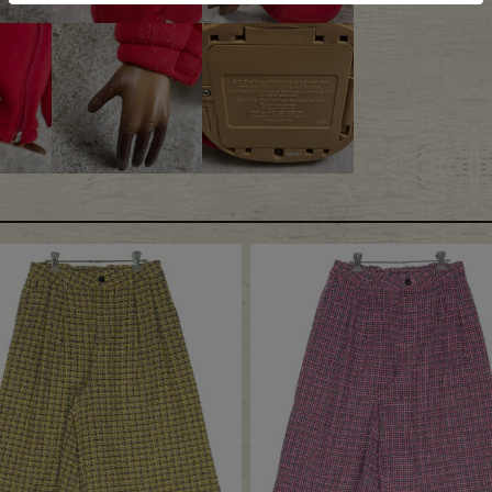
e goods
e bicycle