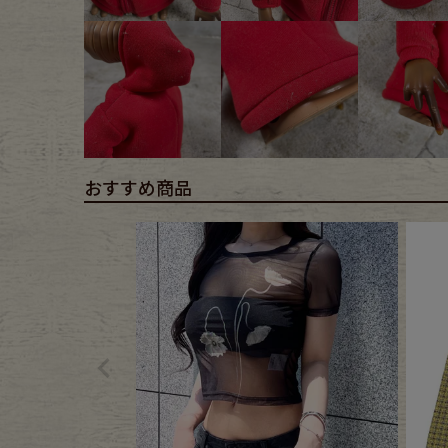
Belt
antiqu
Keyring
vintag
FAFATT
おすすめ商品