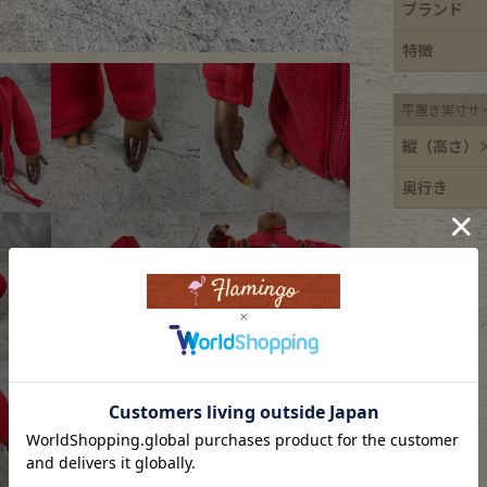
ブランド
ece
特徴
平置き実寸サ
ear
縦（高さ）
奥行き
す
Scarf