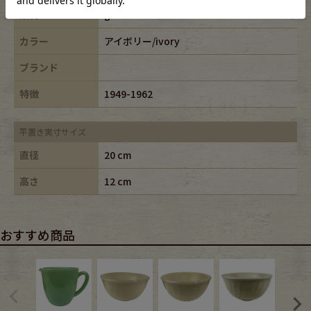
素材
glass
カラー
アイボリー/ivory
ブランド
特徴
1949-1962
平置き実寸サイズ
直径
20 cm
高さ
12 cm
おすすめ商品