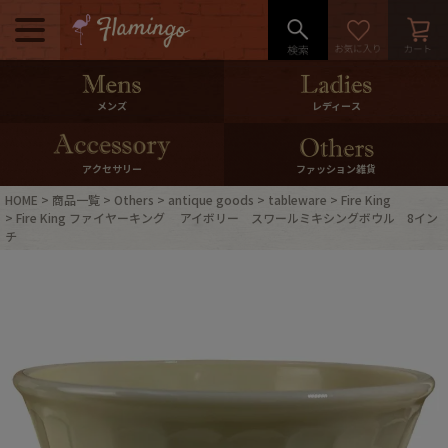
メニュー
500pt＆10％Offクーポンプレゼン
メンズ
レディース
ト
10％0ffクーポンプレゼント
アクセサリー
ファッション雑貨
HOME
商品一覧
Others
antique goods
tableware
Fire King
ログイン・会員登録
LINE ID連携
Fire King ファイヤーキング アイボリー スワールミキシングボウル 8イン
チ
お気に入り
マイページ
ご利用ガイド
International Shipping
店舗紹介
特集一覧