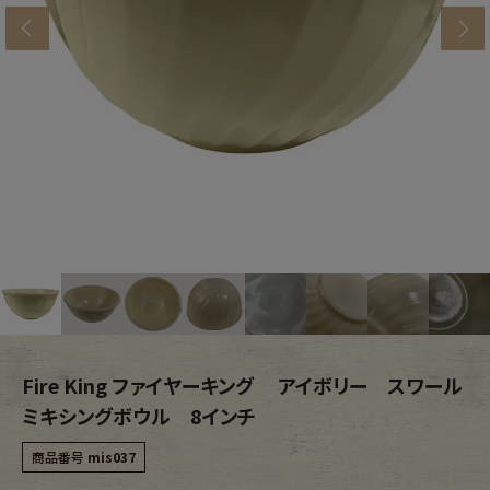
ブランドから探す
スタッフコーディネート
s
年代から探す
古着卸DOCK
メンズ商品カテゴリーから探す
Tops
Outer
Bottoms
Fafatt
レディース商品カテゴリーから探す
Fire King ファイヤーキング アイボリー スワール
ミキシングボウル 8インチ
Tops
Bottoms
商品番号
mis037
Outer
One Piece