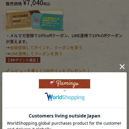
¥
7,040
販売価格
税込
Fafatt
Kidswear
小物・アクセサリーから探す
・メルマガ登録で10％offクーポン、LINE連携で10％Offクーポン
が貰えます。
→
会員登録してポイント、クーポンを貰う
Eye Wear
Cap
→
LINE連携してクーポンを貰う
[
64
ポイント進呈 ]
Bag
Stall・Scarf
レビューを書くと100ポイントプレゼント！
Accessory
Shoes
お気に入りに登録する
Belt
antique goods
カートに入れる
Keyring
vintage bicycle
返品特約について
FAFATT