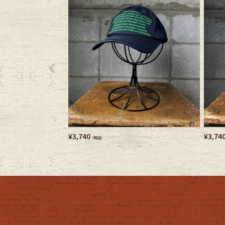
Belt
antiqu
Keyring
vintag
FAFATT
¥
3,740
¥
3,74
（税込）