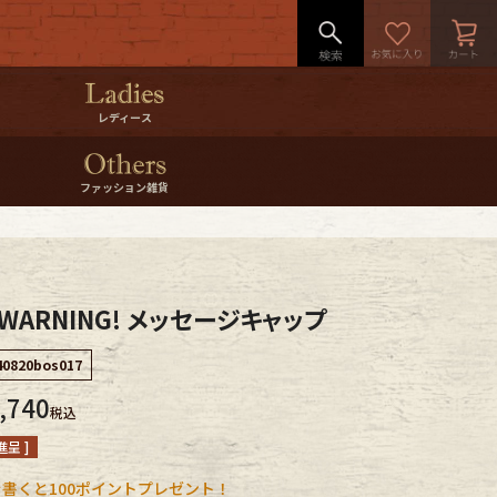
レディース
ファッション雑貨
T WARNING! メッセージキャップ
40820bos017
,740
税込
呈 ]
書くと100ポイントプレゼント！