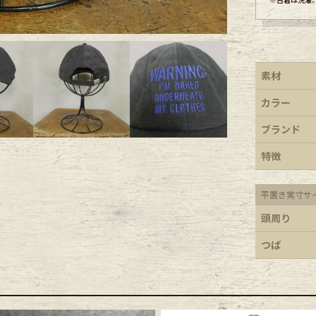
ece
素材
ear
カラー
ブランド
す
特徴
平置き実寸サ
頭周り
Scarf
つば