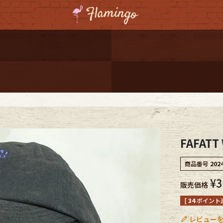
ーポンプレゼント
レゼント
連携
ジ
FAFAT
onal Shipping
商品番号
202
¥
3
販売価格
[
34
ポイント進
コーディネート
レビューを