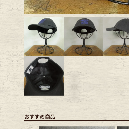
Outer
One Pi
Fafatt
Kidsw
小物・アクセサリーから探
Eye Wear
Cap
Bag
Stall・
おすすめ商品
Accessory
Shoes