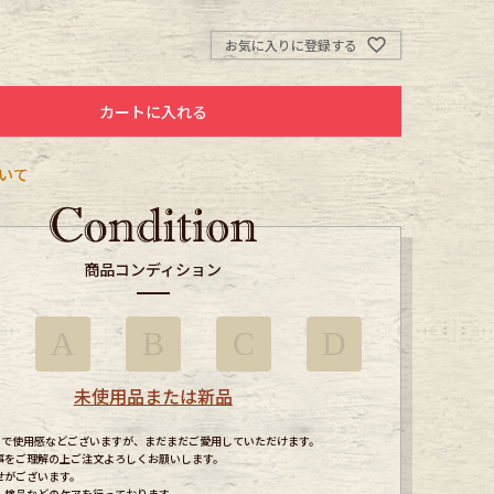
お気に入りに登録する
カートに入れる
いて
商品コンディション
A
B
C
D
未使用品または新品
すので使用感などございますが、まだまだご愛用していただけます。
事をご理解の上ご注文よろしくお願いします。
せがございます。
、検品などのケアを行っております。