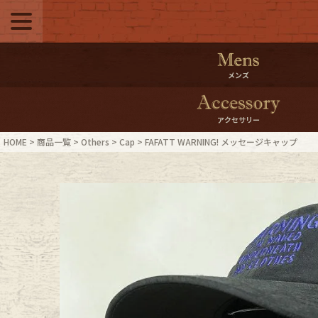
メニュー
500pt＆10％Offク
メンズ
10％0ffクーポンプ
アクセサリー
ログイン・会員登録
LINE ID
HOME
商品一覧
Others
Cap
FAFATT WARNING! メッセージキャップ
お気に入り
マイペー
ご利用ガイド
Internati
店舗紹介
特集一覧
ブランドから探す
スタッフ