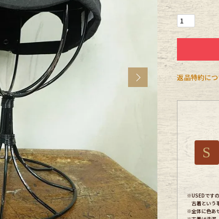
CK
す
Next
返品特約につ
S
探す
※USEDで
古着という
ms
※全体に色あ
※古着は洗濯