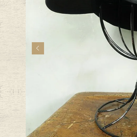
年代から探す
古着卸DO
メンズ商品カテゴリーから探
Previous
Tops
Outer
Bottoms
Fafatt
レディース商品カテゴリーから
Tops
Botto