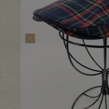
年代から探す
古着卸DO
メンズ商品カテゴリーから探
Previous
Tops
Outer
Bottoms
Fafatt
レディース商品カテゴリーから
Tops
Botto