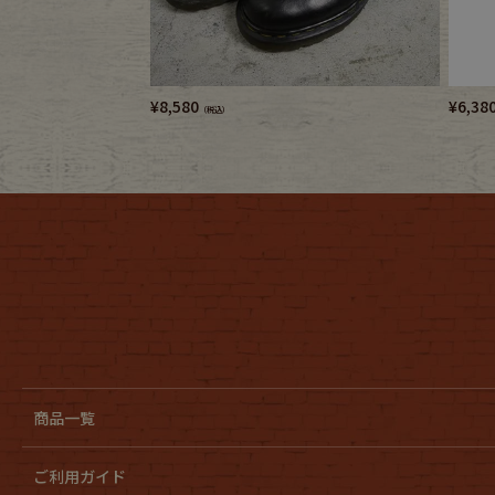
Belt
antiqu
Keyring
vintag
¥
8,580
¥
6,38
（税込）
FAFATT
商品一覧
ご利用ガイド