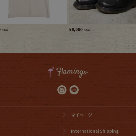
e goods
e bicycle
0
¥
9,680
（税込）
（税込）
マイページ
International Shipping