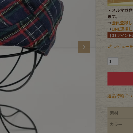
・メルマガ登録
CK
ます。
→
会員登録し
→
LINE連
[
38
ポイント進
す
レビューを
Next
返品特約につ
探す
素材
カラー
ms