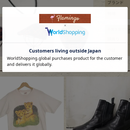
ブランド
ece
特徴
平置き実寸サ
ear
頭周り
つば
す
Scarf