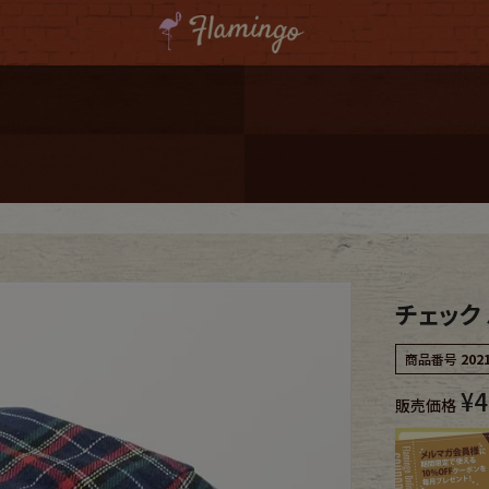
ーポンプレゼント
レゼント
連携
ジ
チェック
onal Shipping
商品番号
202
¥
4
販売価格
コーディネート