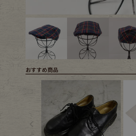
Outer
One Pi
Fafatt
Kidsw
小物・アクセサリーから探
おすすめ商品
Eye Wear
Cap
Bag
Stall・
Accessory
Shoes