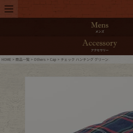
メニュー
500pt＆10％Offク
メンズ
10％0ffクーポンプ
アクセサリー
ログイン・会員登録
LINE ID
HOME
商品一覧
Others
Cap
チェック ハンチング グリーン
お気に入り
マイペー
ご利用ガイド
Internati
店舗紹介
特集一覧
ブランドから探す
スタッフ