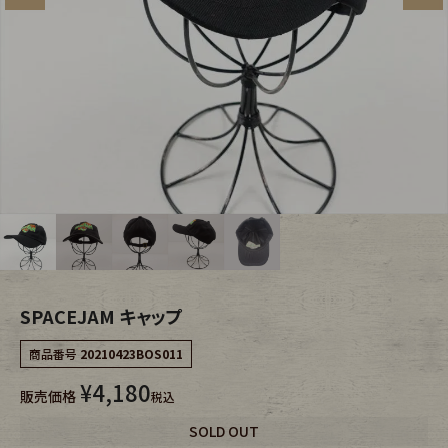
ブランドから探す
スタッフコーディネート
年代から探す
古着卸DOCK
メンズ商品カテゴリーから探す
Tops
Outer
Bottoms
Fafatt
SPACEJAM キャップ
レディース商品カテゴリーから探す
商品番号
20210423BOS011
¥
4,180
Tops
Bottoms
販売価格
税込
SOLD OUT
Outer
One Piece