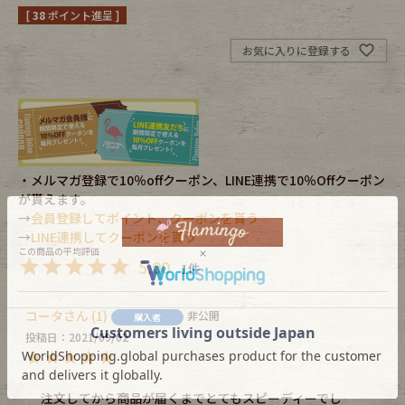
[
38
ポイント進呈 ]
Fafatt
Kidswear
お気に入りに登録する
小物・アクセサリーから探す
Eye Wear
Cap
・メルマガ登録で10％offクーポン、LINE連携で10％Offクーポン
が貰えます。
Bag
Stall・Scarf
→
会員登録してポイント、クーポンを貰う
→
LINE連携してクーポンを貰う
Accessory
Shoes
5.00
1
Belt
antique goods
コータ
1
非公開
購入者
Keyring
vintage bicycle
投稿日
2021/09/02
FAFATT
注文してから商品が届くまでとてもスピーディーでし