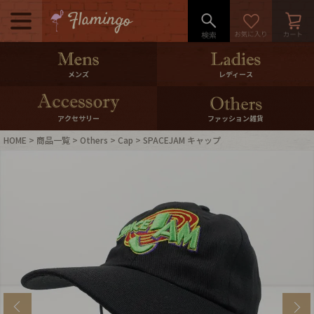
メニュー
500pt＆10％Offクーポンプレゼン
メンズ
レディース
ト
10％0ffクーポンプレゼント
アクセサリー
ファッション雑貨
HOME
商品一覧
Others
Cap
SPACEJAM キャップ
ログイン・会員登録
LINE ID連携
お気に入り
マイページ
ご利用ガイド
International Shipping
店舗紹介
特集一覧
s