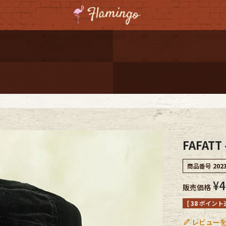
ーポンプレゼント
レゼント
連携
ジ
FAFAT
onal Shipping
商品番号
202
¥
4
販売価格
[
38
ポイント進
コーディネート
レビューを