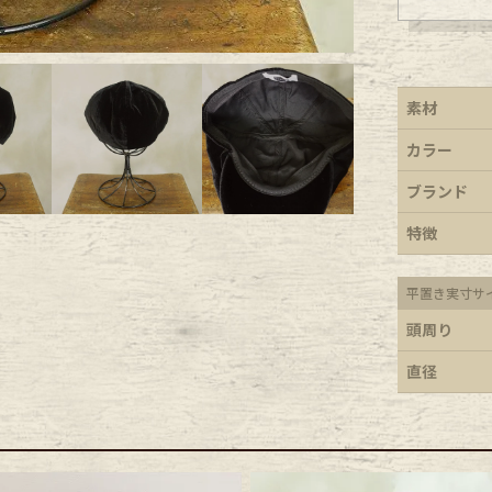
ece
素材
ear
カラー
ブランド
す
特徴
平置き実寸サ
頭周り
Scarf
直径