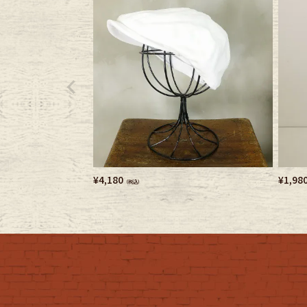
Belt
antiqu
Keyring
vintag
FAFATT
¥
4,180
¥
1,98
（税込）