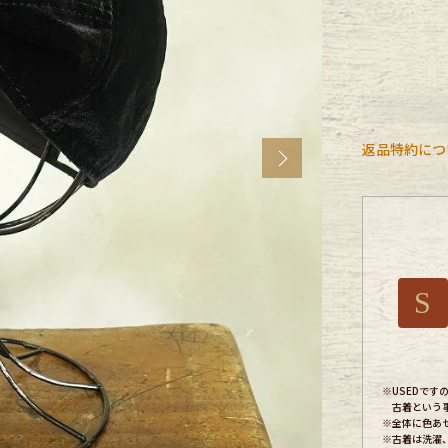
CK
す
返品特約につ
Next
S
探す
※USEDで
古着という
ms
※全体に色あ
※古着は洗濯