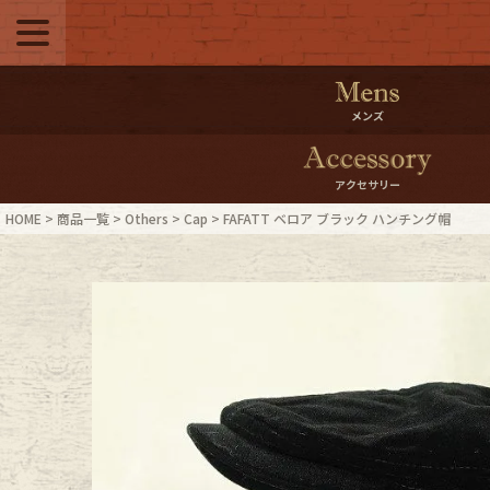
メニュー
500pt＆10％Offク
メンズ
10％0ffクーポンプ
アクセサリー
ログイン・会員登録
LINE ID
HOME
商品一覧
Others
Cap
FAFATT ベロア ブラック ハンチング帽
お気に入り
マイペー
ご利用ガイド
Internati
店舗紹介
特集一覧
ブランドから探す
スタッフ