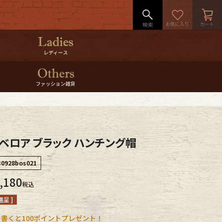
レディース
ファッション雑貨
T ベロア ブラック ハンチング帽
30928bos021
,180
税込
呈 ]
書くと100ポイントプレゼント！