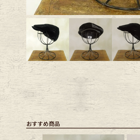
Outer
One Pi
Fafatt
Kidsw
小物・アクセサリーから探
Eye Wear
Cap
Bag
Stall・
おすすめ商品
Accessory
Shoes