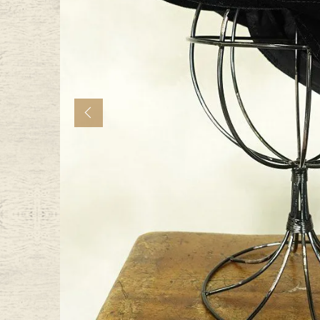
年代から探す
古着卸DO
メンズ商品カテゴリーから探
Previous
Tops
Outer
Bottoms
Fafatt
レディース商品カテゴリーから
Tops
Botto