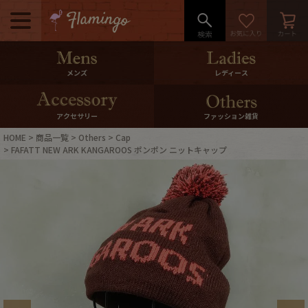
メニュー
500pt＆10％Offクーポンプレゼン
メンズ
レディース
ト
10％0ffクーポンプレゼント
アクセサリー
ファッション雑貨
HOME
商品一覧
Others
Cap
ログイン・会員登録
LINE ID連携
FAFATT NEW ARK KANGAROOS ポンポン ニットキャップ
お気に入り
マイページ
ご利用ガイド
International Shipping
店舗紹介
特集一覧