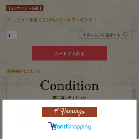
[
28
ポイント進呈 ]
Fafatt
Kidswear
レビューを書くと100ポイントプレゼント！
小物・アクセサリーから探す
お気に入りに登録する
カートに入れる
Eye Wear
Cap
Bag
Stall・Scarf
返品特約について
Accessory
Shoes
商品コンディション
Belt
antique goods
S
A
B
C
D
Keyring
vintage bicycle
未使用品または新品
FAFATT