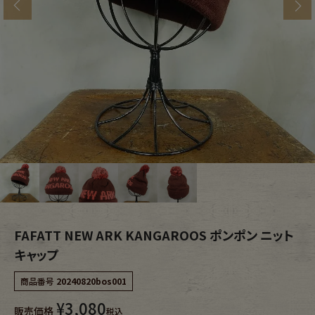
s
ブランドから探す
スタッフコーディネート
年代から探す
古着卸DOCK
メンズ商品カテゴリーから探す
Tops
Outer
Bottoms
Fafatt
レディース商品カテゴリーから探す
FAFATT NEW ARK KANGAROOS ポンポン ニット
キャップ
Tops
Bottoms
商品番号
20240820bos001
¥
3,080
販売価格
Outer
One Piece
税込