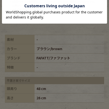
※USEDですので使用感などございますが、まだまだご愛用していただけます。
古着という事をご理解の上ご注文よろしくお願いします。
※全体に色あせがございます。
※古着は洗濯、検品などのケアを行っております。
素材
-
カラー
ブラウン/brown
ブランド
FAFATT/ファファット
特徴
-
平置き実寸サイズ
頭周り
48 cm
高さ
26 cm