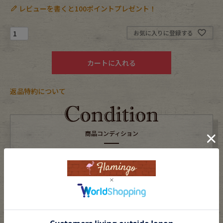
レビューを書くと100ポイントプレゼント！
Fafatt
Kidswear
お気に入りに登録する
小物・アクセサリーから探す
カートに入れる
Eye Wear
Cap
返品特約について
Bag
Stall・Scarf
商品コンディション
Accessory
Shoes
Belt
antique goods
S
A
B
C
D
未使用品または新品
Keyring
vintage bicycle
※USEDですので使用感などございますが、まだまだご愛用していただけます。
FAFATT
古着という事をご理解の上ご注文よろしくお願いします。
※全体に色あせがございます。