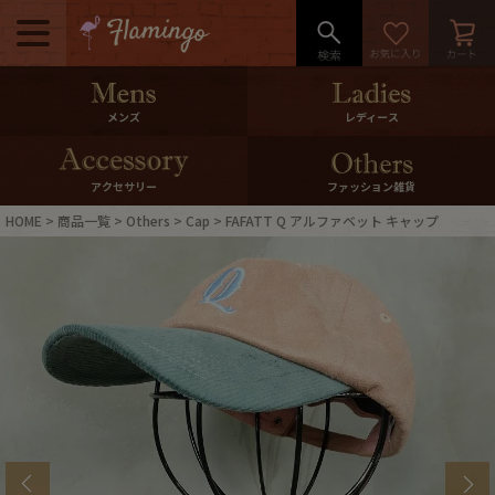
メニュー
500pt＆10％Offクーポンプレゼン
メンズ
レディース
ト
10％0ffクーポンプレゼント
アクセサリー
ファッション雑貨
HOME
商品一覧
Others
Cap
FAFATT Q アルファベット キャップ
ログイン・会員登録
LINE ID連携
お気に入り
マイページ
ご利用ガイド
International Shipping
店舗紹介
特集一覧
s