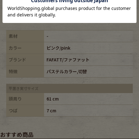
※古着は洗濯、検品などのケアを行っております。
素材
-
カラー
ピンク/pink
ブランド
FAFATT/ファファット
特徴
パステルカラー,切替
平置き実寸サイズ
頭周り
61 cm
つば
7 cm
おすすめ商品