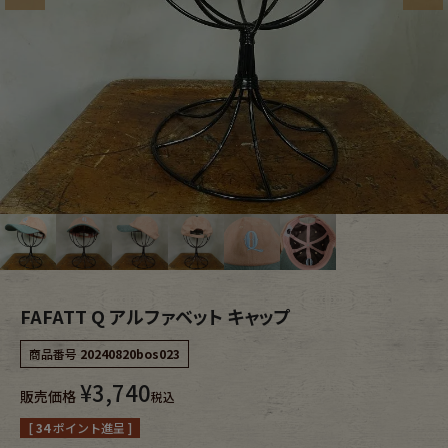
ブランドから探す
スタッフコーディネート
年代から探す
古着卸DOCK
メンズ商品カテゴリーから探す
Tops
Outer
Bottoms
Fafatt
FAFATT Q アルファベット キャップ
レディース商品カテゴリーから探す
商品番号
20240820bos023
¥
3,740
Tops
Bottoms
販売価格
税込
[
34
ポイント進呈 ]
Outer
One Piece