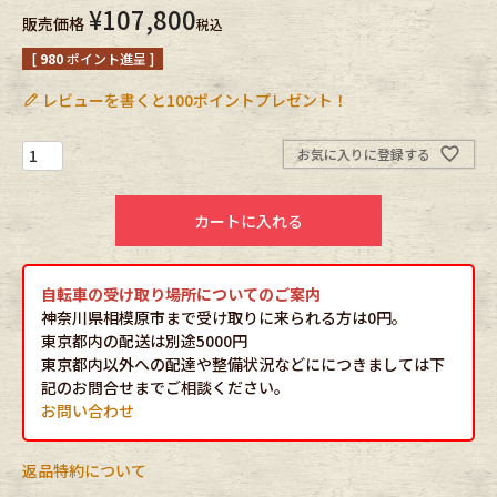
¥
107,800
販売価格
税込
Fafatt
Kidswear
[
980
ポイント進呈 ]
レビューを書くと100ポイントプレゼント！
小物・アクセサリーから探す
お気に入りに登録する
Eye Wear
Cap
カートに入れる
Bag
Stall・Scarf
自転車の受け取り場所についてのご案内
Accessory
Shoes
神奈川県相模原市まで受け取りに来られる方は0円。
東京都内の配送は別途5000円
Belt
antique goods
東京都内以外への配達や整備状況などににつきましては下
記のお問合せまでご相談ください。
お問い合わせ
Keyring
vintage bicycle
FAFATT
返品特約について