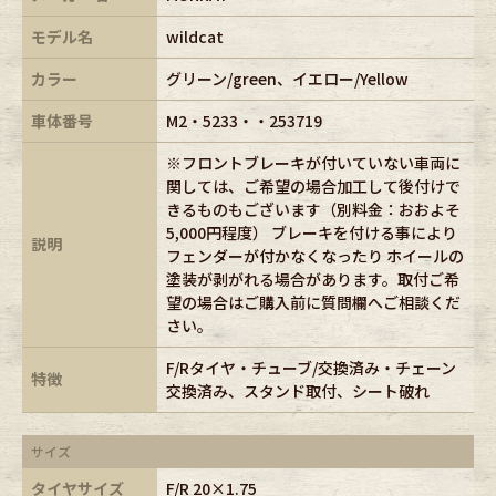
モデル名
wildcat
カラー
グリーン/green、イエロー/Yellow
車体番号
M2・5233・・253719
※フロントブレーキが付いていない車両に
関しては、ご希望の場合加工して後付けで
きるものもございます（別料金：おおよそ
5,000円程度） ブレーキを付ける事により
説明
フェンダーが付かなくなったり ホイールの
塗装が剥がれる場合があります。取付ご希
望の場合はご購入前に質問欄へご相談くだ
さい。
F/Rタイヤ・チューブ/交換済み・チェーン
特徴
交換済み、スタンド取付、シート破れ
サイズ
タイヤサイズ
F/R 20×1.75