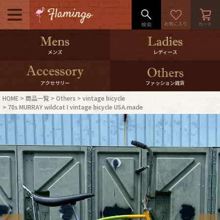
メニュー
500pt＆10％Offクーポンプレゼン
メンズ
レディース
ト
10％0ffクーポンプレゼント
アクセサリー
ファッション雑貨
HOME
商品一覧
Others
vintage bicycle
ログイン・会員登録
LINE ID連携
70s MURRAY wildcat I vintage bicycle USA.made
お気に入り
マイページ
ご利用ガイド
International Shipping
店舗紹介
特集一覧