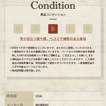
商品コンディション
S
A
B
C
D
多少目立つ傷や錆、ヘコミや補修のある車両
※USEDですので使用感などございますが、まだまだご愛用していただけます。
※普段走行するための整備は済んでいますが、パーツなどが当時の物を多数使
用したVINTAGE自転車という事をご理解の上、ご注文よろしくお願いします
※消耗品のタイヤなどは本国から輸入したストックがございますので、ご入用の
場合は自転車購入後、特別価格にて提供させていただきます。一部長期欠品や
入手不可能なパーツもございます。
※販売証明書は発行致します。
原産国
USA
メーカー名
MURRAY