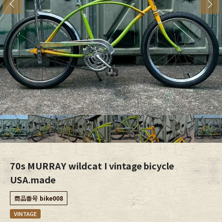
s
ブランドから探す
スタッフコーディネート
年代から探す
古着卸DOCK
メンズ商品カテゴリーから探す
Tops
Outer
Bottoms
Fafatt
レディース商品カテゴリーから探す
70s MURRAY wildcat I vintage bicycle
USA.made
Tops
Bottoms
商品番号
bike008
VINTAGE
Outer
One Piece