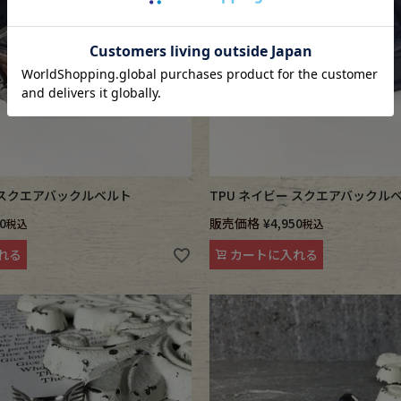
ン スクエアバックルベルト
TPU ネイビー スクエアバックル
0
販売価格
¥
4,950
税込
税込
れる
カートに入れる