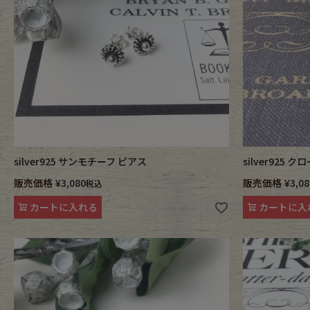
Outer
One Pi
Fafatt
Kidsw
小物・アクセサリーから探
silver925 サンモチーフ ピアス
silver925
Eye Wear
Cap
販売価格
¥
3,080
販売価格
¥
3,08
税込
カートに入れる
カートに入
Bag
Stall・
Accessory
Shoes