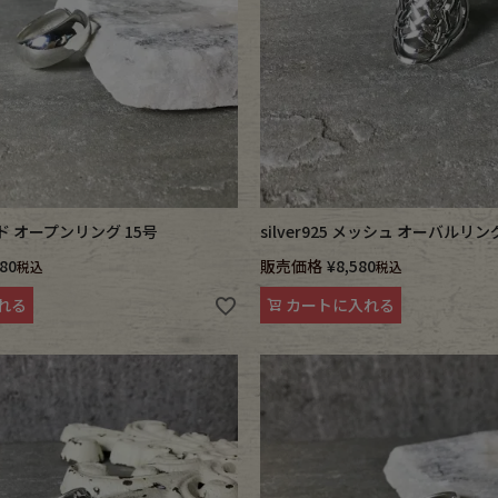
ワイド オープンリング 15号
silver925 メッシュ オーバルリン
880
販売価格
¥
8,580
税込
税込
れる
カートに入れる