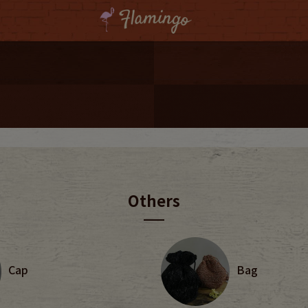
ーポンプレゼント
レゼント
連携
ジ
Others
onal Shipping
Cap
Bag
コーディネート