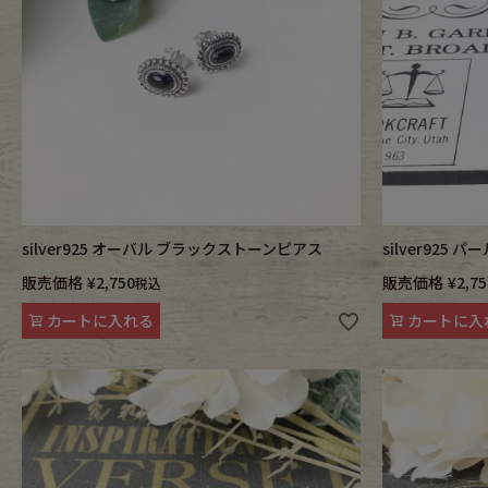
Belt
antiqu
Keyring
vintag
FAFATT
silver925 オーバル ブラックストーンピアス
silver925
販売価格
¥
2,750
販売価格
¥
2,75
税込
カートに入れる
カートに入