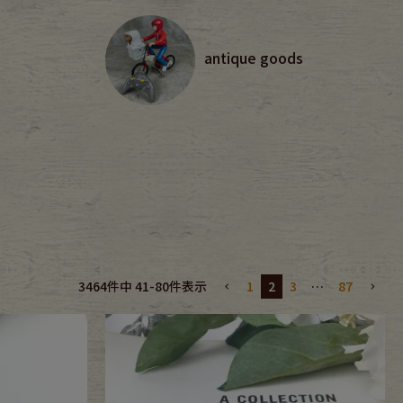
antique goods
1
2
3
…
87
3464
件中
41
-
80
件表示