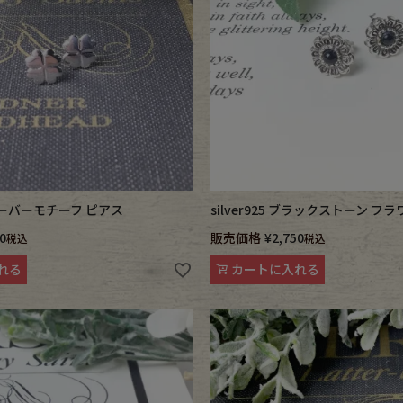
ece
ear
す
 クローバーモチーフ ピアス
silver925 ブラックストーン フ
0
販売価格
¥
2,750
税込
税込
れる
カートに入れる
Scarf