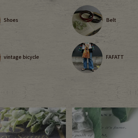
CK
Shoes
Belt
す
vintage bicycle
FAFATT
探す
ms