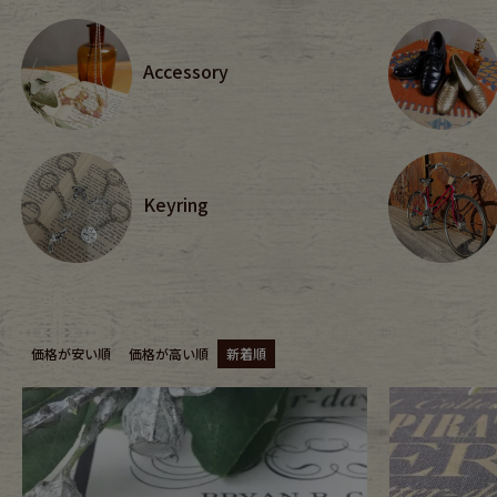
年代から探す
古着卸DO
Accessory
メンズ商品カテゴリーから探
Keyring
Tops
Outer
Bottoms
Fafatt
価格が安い順
価格が高い順
新着順
レディース商品カテゴリーから
Tops
Botto