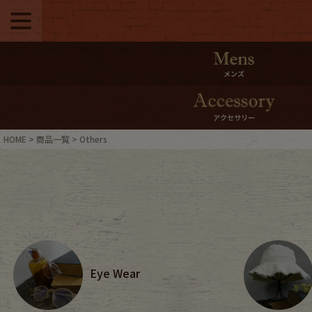
メニュー
500pt＆10％Offク
メンズ
10％0ffクーポンプ
アクセサリー
ログイン・会員登録
LINE ID
HOME
商品一覧
Others
お気に入り
マイペー
ご利用ガイド
Internati
店舗紹介
特集一覧
Eye Wear
ブランドから探す
スタッフ