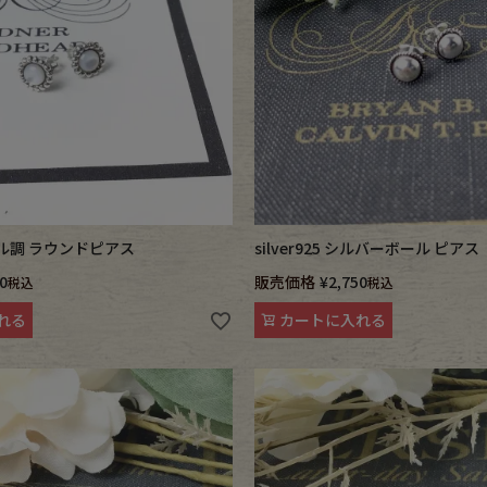
e goods
e bicycle
 パール調 ラウンドピアス
silver925 シルバーボール ピアス
0
販売価格
¥
2,750
税込
税込
れる
カートに入れる