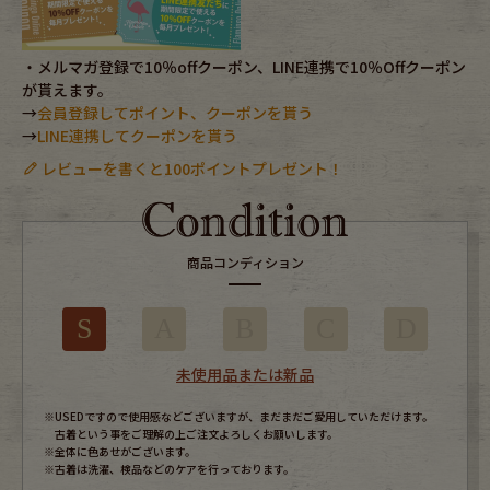
・メルマガ登録で10％offクーポン、LINE連携で10％Offクーポン
が貰えます。
→
会員登録してポイント、クーポンを貰う
→
LINE連携してクーポンを貰う
レビューを書くと100ポイントプレゼント！
商品コンディション
S
A
B
C
D
未使用品または新品
※USEDですので使用感などございますが、まだまだご愛用していただけます。
古着という事をご理解の上ご注文よろしくお願いします。
※全体に色あせがございます。
※古着は洗濯、検品などのケアを行っております。