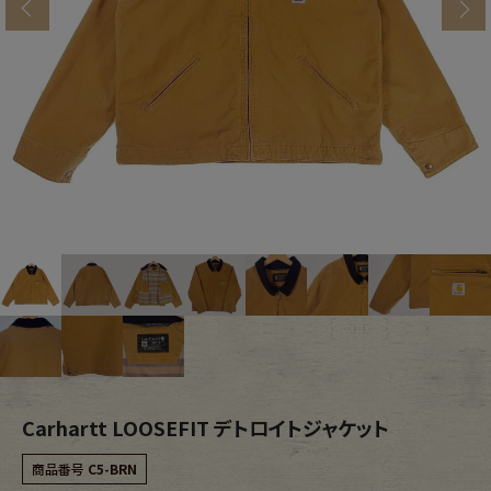
s
ブランドから探す
スタッフコーディネート
年代から探す
古着卸DOCK
メンズ商品カテゴリーから探す
Tops
Outer
Bottoms
Fafatt
レディース商品カテゴリーから探す
Carhartt LOOSEFIT デトロイトジャケット
Tops
Bottoms
商品番号
C5-BRN
Outer
One Piece