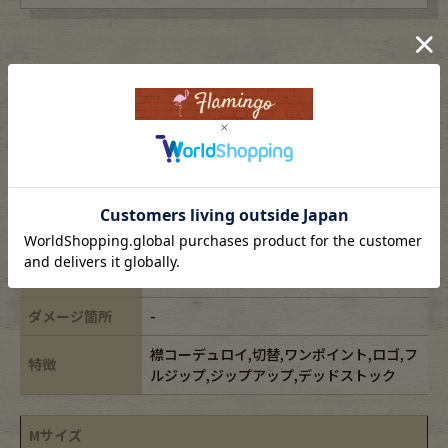
表記サイズ
-
ブランド
CARHARTT/カーハート
素材
cotton100%
年代
-
カラー
ベージュ/beige,ブラウン/brown
状態
未使用
ダメージ箇所
-
襟コーデュロイ,切替,ワンポイント,ロゴ,フ
特徴
ルジップ,ジップアップ,デッドストック
Mサイズ