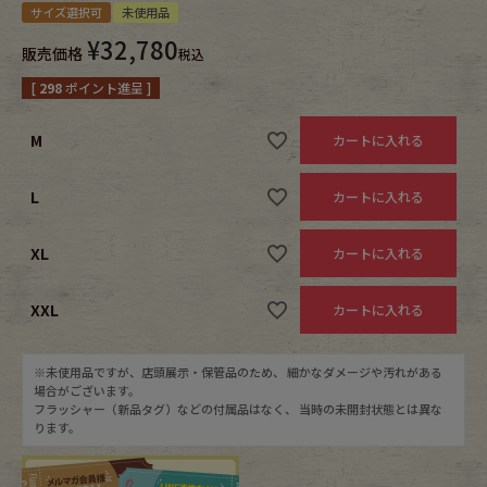
サイズ選択可
未使用品
¥
32,780
Fafatt
Kidswear
販売価格
税込
[
298
ポイント進呈 ]
小物・アクセサリーから探す
M
カートに入れる
Eye Wear
Cap
L
カートに入れる
Bag
Stall・Scarf
XL
カートに入れる
Accessory
Shoes
XXL
カートに入れる
Belt
antique goods
※未使用品ですが、店頭展示・保管品のため、 細かなダメージや汚れがある
場合がございます。
Keyring
vintage bicycle
フラッシャー（新品タグ）などの付属品はなく、 当時の未開封状態とは異な
ります。
FAFATT