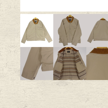
Outer
One Pi
Fafatt
Kidsw
小物・アクセサリーから探
Eye Wear
Cap
Bag
Stall・
Accessory
Shoes