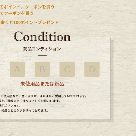
てポイント、クーポンを貰う
携してクーポンを貰う
書くと100ポイントプレゼント！
商品コンディション
A
B
C
D
未使用品または新品
すので使用感などございますが、まだまだご愛用していただけます。
事をご理解の上ご注文よろしくお願いします。
せがございます。
、検品などのケアを行っております。