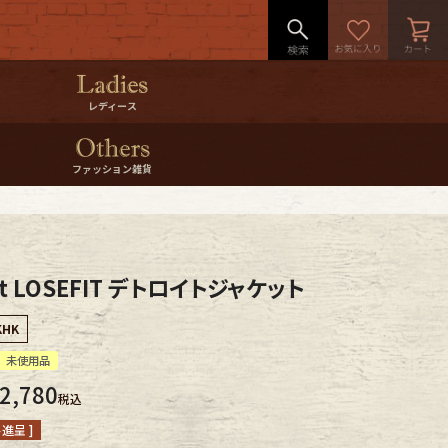
レディース
ファッション雑貨
rtt LOSEFIT デトロイトジャケット
KHK
未使用品
2,780
税込
進呈 ]