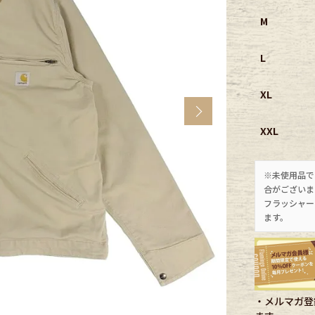
M
CK
L
す
XL
Next
XXL
※未使用品で
合がございま
フラッシャー
ます。
探す
ms
・メルマガ登録