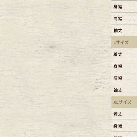
身幅
肩幅
袖丈
Lサイズ
着丈
身幅
肩幅
袖丈
XLサイズ
着丈
身幅