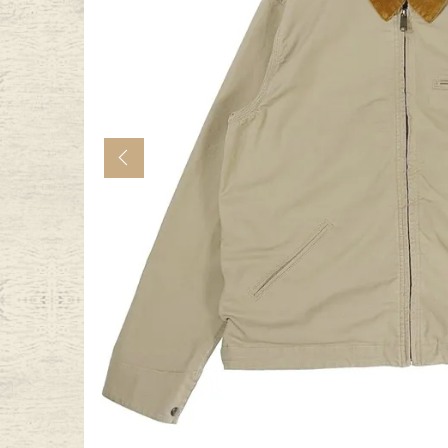
年代から探す
古着卸DO
メンズ商品カテゴリーから探
Previous
Tops
Outer
Bottoms
Fafatt
レディース商品カテゴリーから
Tops
Botto