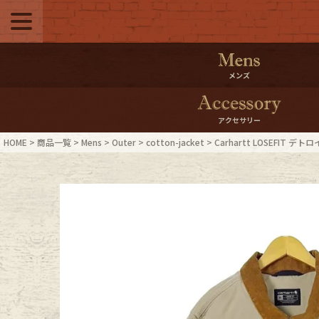
メニュー
500pt＆10％Offク
メンズ
10％0ffクーポンプ
アクセサリー
ログイン・会員登録
LINE ID
HOME
商品一覧
Mens
Outer
cotton-jacket
Carhartt LOSEFIT 
お気に入り
マイペー
ご利用ガイド
Internati
店舗紹介
特集一覧
ブランドから探す
スタッフ