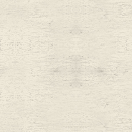
Belt
antiqu
Keyring
vintag
FAFATT