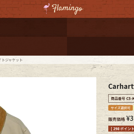
ーポンプレゼント
レゼント
連携
デトロイトジャケット
ジ
Carha
onal Shipping
商品番号
C5-
サイズ選択可
¥
3
販売価格
コーディネート
[
298
ポイント