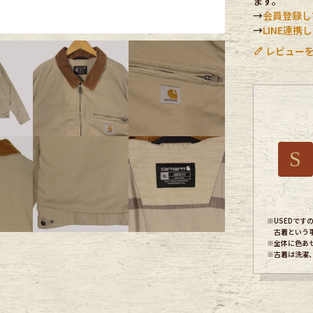
ます。
→
会員登録し
ece
→
LINE連
レビューを
ear
す
S
※USEDで
Scarf
古着という
※全体に色あ
※古着は洗濯