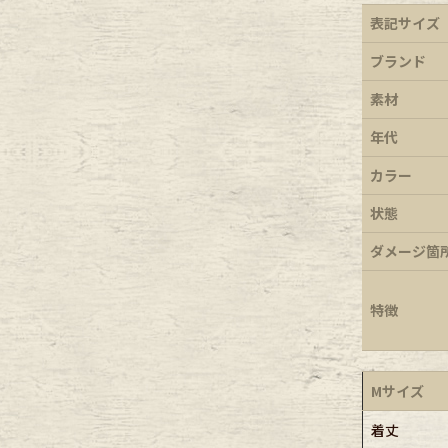
表記サイズ
e goods
ブランド
e bicycle
素材
年代
カラー
状態
ダメージ箇
特徴
Mサイズ
着丈