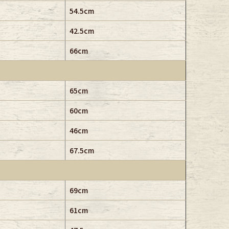
54.5cm
42.5cm
66cm
65cm
60cm
46cm
67.5cm
69cm
61cm