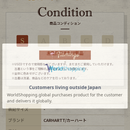
商品コンディション
S
A
B
C
D
未使用品または新品
※USEDですので使用感などございますが、まだまだご愛用していただけます。
古着という事をご理解の上ご注文よろしくお願いします。
※全体に色あせがございます。
※古着は洗濯、検品などのケアを行っております。
表記サイズ
-
ブランド
CARHARTT/カーハート