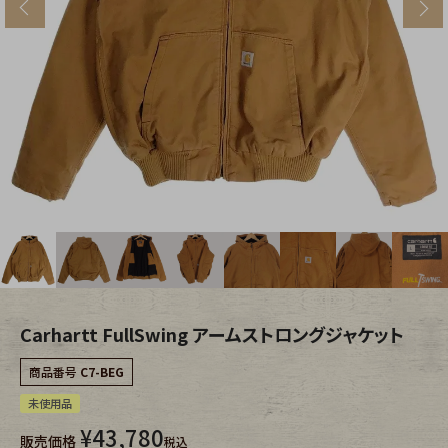
s
ブランドから探す
スタッフコーディネート
年代から探す
古着卸DOCK
メンズ商品カテゴリーから探す
Tops
Outer
Bottoms
Fafatt
レディース商品カテゴリーから探す
Carhartt FullSwing アームストロングジャケット
商品番号
C7-BEG
Tops
Bottoms
未使用品
¥
43,780
販売価格
Outer
One Piece
税込