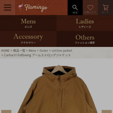
メニュー
500pt＆10％Offクーポンプレゼン
メンズ
レディース
ト
10％0ffクーポンプレゼント
アクセサリー
ファッション雑貨
HOME
商品一覧
Mens
Outer
cotton-jacket
ログイン・会員登録
LINE ID連携
Carhartt FullSwing アームストロングジャケット
お気に入り
マイページ
ご利用ガイド
International Shipping
店舗紹介
特集一覧