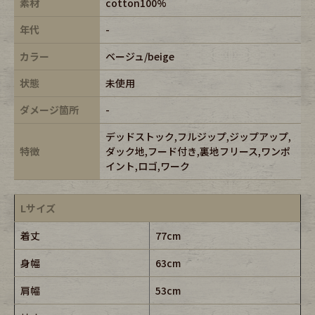
素材
cotton100%
年代
-
カラー
ベージュ/beige
状態
未使用
ダメージ箇所
-
デッドストック,フルジップ,ジップアップ,
特徴
ダック地,フード付き,裏地フリース,ワンポ
イント,ロゴ,ワーク
Lサイズ
着丈
77cm
身幅
63cm
肩幅
53cm