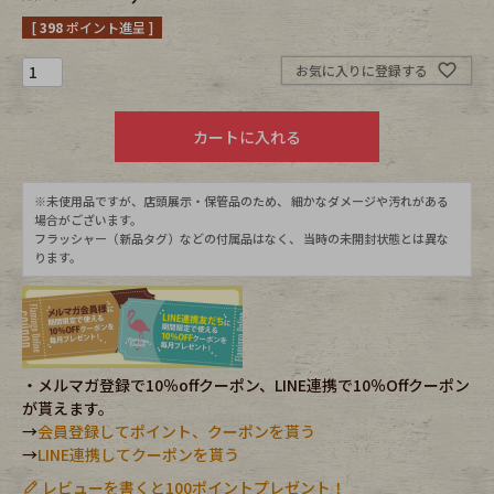
[
398
ポイント進呈 ]
Fafatt
Kidswear
お気に入りに登録する
小物・アクセサリーから探す
カートに入れる
Eye Wear
Cap
※未使用品ですが、店頭展示・保管品のため、 細かなダメージや汚れがある
場合がございます。
フラッシャー（新品タグ）などの付属品はなく、 当時の未開封状態とは異な
Bag
Stall・Scarf
ります。
Accessory
Shoes
Belt
antique goods
・メルマガ登録で10％offクーポン、LINE連携で10％Offクーポン
が貰えます。
Keyring
vintage bicycle
→
会員登録してポイント、クーポンを貰う
→
LINE連携してクーポンを貰う
FAFATT
レビューを書くと100ポイントプレゼント！