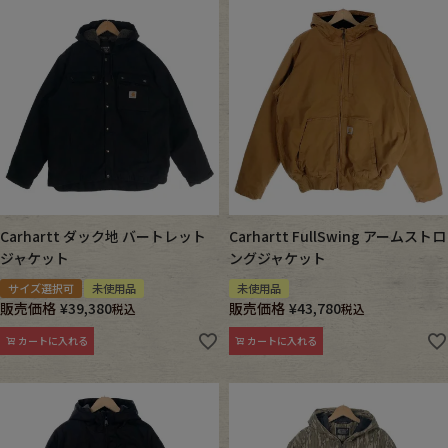
Carhartt ダック地 バートレット
Carhartt FullSwing アームストロ
ジャケット
ングジャケット
サイズ選択可
未使用品
未使用品
販売価格
¥
39,380
販売価格
¥
43,780
税込
税込
カートに入れる
カートに入れる