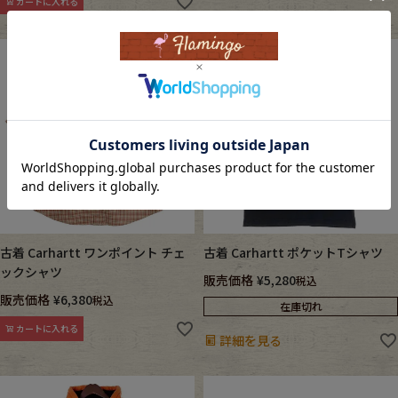
カートに入れる
古着 Carhartt ワンポイント チェ
古着 Carhartt ポケットTシャツ
ックシャツ
販売価格
¥
5,280
税込
販売価格
¥
6,380
税込
在庫切れ
カートに入れる
詳細を見る