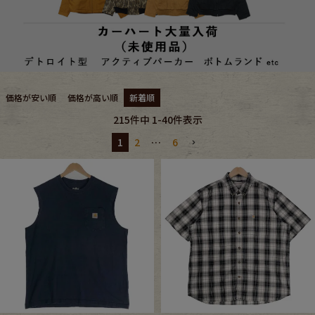
ブランドから探す
スタッフコーディネート
年代から探す
古着卸DOCK
‹
›
SPECIAL VISUAL
Carhartt
価格が安い順
価格が高い順
新着順
メンズ商品カテゴリーから探す
1889年にアメリカ・デトロイトで創業された老舗ワークウェアブランド
215
件中
1
-
40
件表示
人気のアクティブパーカー型やでデトロイト型など
一部未使用品のCarharttアイテムが複数入荷。
1
2
…
6
Tops
Outer
Bottoms
Fafatt
レディース商品カテゴリーから探す
Tops
Bottoms
Outer
One Piece