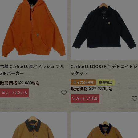
古着 Carhartt 裏地メッシュ フル
Carhartt LOOSEFIT デトロイトジ
ZIPパーカー
ャケット
販売価格
¥
9,680
サイズ選択可
未使用品
税込
販売価格
¥
27,280
税込
カートに入れる
カートに入れる