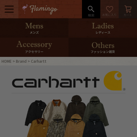
メニュー
500pt＆10％Offクーポンプレゼン
メンズ
レディース
ト
10％0ffクーポンプレゼント
アクセサリー
ファッション雑貨
HOME
Brand
Carhartt
ログイン・会員登録
LINE ID連携
お気に入り
マイページ
ご利用ガイド
International Shipping
店舗紹介
特集一覧