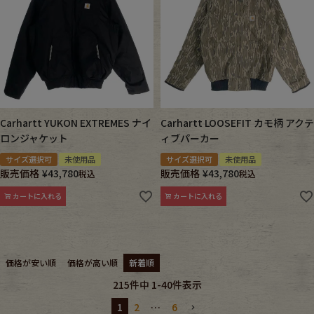
Carhartt YUKON EXTREMES ナイ
Carhartt LOOSEFIT カモ柄 アクテ
ロンジャケット
ィブパーカー
サイズ選択可
未使用品
サイズ選択可
未使用品
販売価格
¥
43,780
販売価格
¥
43,780
税込
税込
カートに入れる
カートに入れる
価格が安い順
価格が高い順
新着順
215
件中
1
-
40
件表示
1
2
…
6