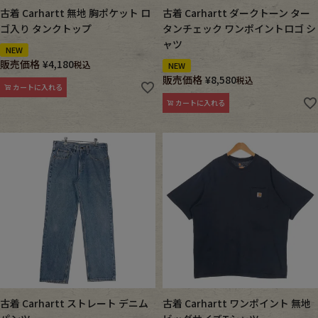
古着 Carhartt 無地 胸ポケット ロ
古着 Carhartt ダークトーン ター
ゴ入り タンクトップ
タンチェック ワンポイントロゴ シ
Fafatt
Kidswear
ャツ
NEW
販売価格
¥
4,180
税込
NEW
小物・アクセサリーから探す
販売価格
¥
8,580
税込
カートに入れる
カートに入れる
Eye Wear
Cap
Bag
Stall・Scarf
Accessory
Shoes
Belt
antique goods
Keyring
vintage bicycle
FAFATT
古着 Carhartt ストレート デニム
古着 Carhartt ワンポイント 無地