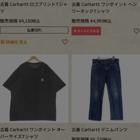
古着 Carhartt ロゴプリントTシャ
古着 Carhartt ワンポイント ヘン
ツ
リーネックTシャツ
販売価格
¥
4,180
販売価格
¥
4,950
税込
税込
在庫切れ
カートに入れる
詳細を見る
古着 Carhartt ワンポイント オー
古着 Carhartt デニムパンツ
バーサイズTシャツ
販売価格
¥
5,720
税込