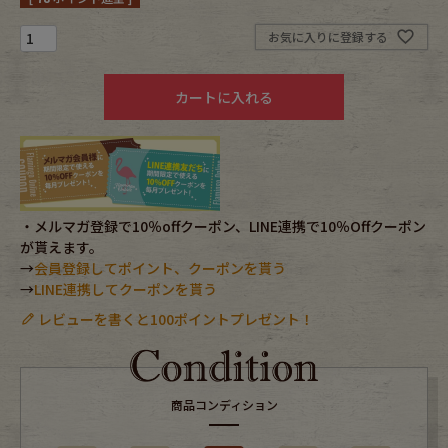
お気に入りに登録する
Fafatt
Kidswear
カートに入れる
小物・アクセサリーから探す
Eye Wear
Cap
Bag
Stall・Scarf
・メルマガ登録で10％offクーポン、LINE連携で10％Offクーポン
が貰えます。
→
会員登録してポイント、クーポンを貰う
Accessory
Shoes
→
LINE連携してクーポンを貰う
レビューを書くと100ポイントプレゼント！
Belt
antique goods
Keyring
vintage bicycle
商品コンディション
FAFATT