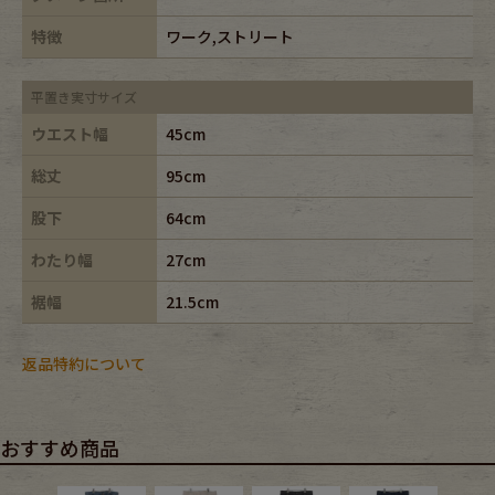
特徴
ワーク,ストリート
平置き実寸サイズ
ウエスト幅
45cm
総丈
95cm
股下
64cm
わたり幅
27cm
裾幅
21.5cm
返品特約について
おすすめ商品