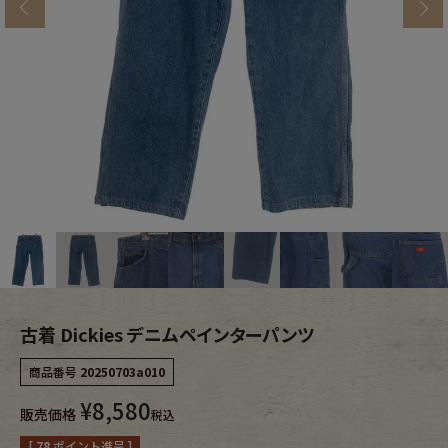
s
ブランドから探す
スタッフコーディネート
年代から探す
古着卸DOCK
メンズ商品カテゴリーから探す
Tops
Outer
Bottoms
Fafatt
レディース商品カテゴリーから探す
古着 Dickies デニムペインターパンツ
商品番号
20250703a010
Tops
Bottoms
¥
8,580
販売価格
税込
Outer
One Piece
[
78
ポイント進呈 ]