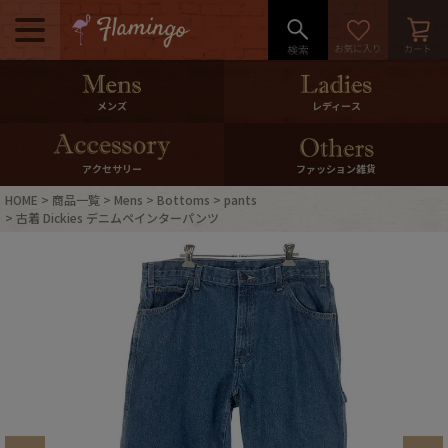
メニュー
500pt＆10％Offクーポンプレゼン
メンズ
レディース
ト
10％0ffクーポンプレゼント
アクセサリー
ファッション雑貨
HOME
商品一覧
Mens
Bottoms
pants
ログイン・会員登録
LINE ID連携
古着 Dickies デニムペインターパンツ
お気に入り
マイページ
ご利用ガイド
International Shipping
店舗紹介
特集一覧