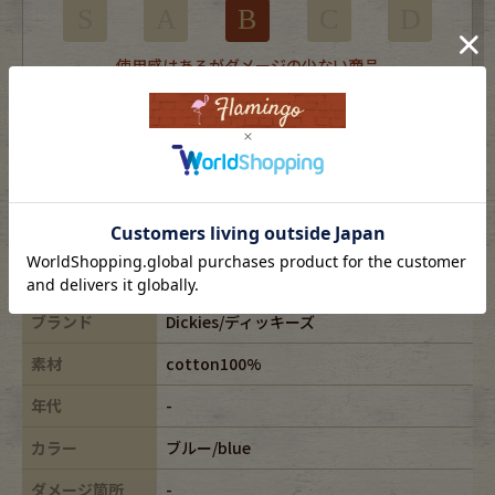
S
A
B
C
D
使用感はあるがダメージの少ない商品
※USEDですので使用感などございますが、まだまだご愛用していただけます。
古着という事をご理解の上ご注文よろしくお願いします。
※全体に色あせがございます。
※古着は洗濯、検品などのケアを行っております。
表記サイズ
36×30
ブランド
Dickies/ディッキーズ
素材
cotton100%
年代
-
カラー
ブルー/blue
ダメージ箇所
-