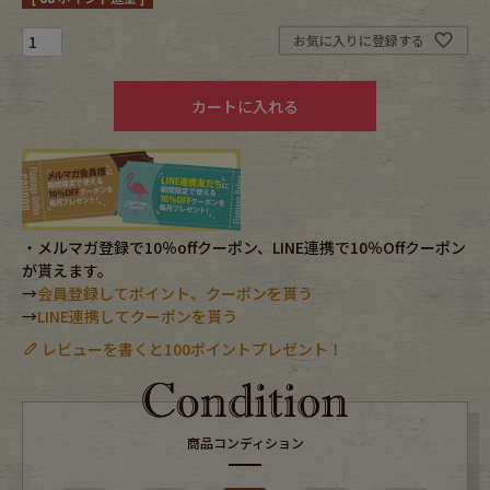
お気に入りに登録する
Fafatt
Kidswear
カートに入れる
小物・アクセサリーから探す
Eye Wear
Cap
Bag
Stall・Scarf
・メルマガ登録で10％offクーポン、LINE連携で10％Offクーポン
が貰えます。
→
会員登録してポイント、クーポンを貰う
Accessory
Shoes
→
LINE連携してクーポンを貰う
レビューを書くと100ポイントプレゼント！
Belt
antique goods
Keyring
vintage bicycle
商品コンディション
FAFATT