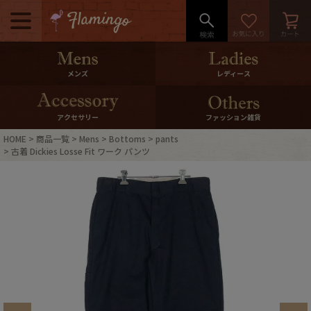
メニュー
500pt＆10％Offクーポンプレゼン
メンズ
レディース
ト
10％0ffクーポンプレゼント
アクセサリー
ファッション雑貨
HOME
商品一覧
Mens
Bottoms
pants
ログイン・会員登録
LINE ID連携
古着 Dickies Losse Fit ワーク パンツ
お気に入り
マイページ
ご利用ガイド
International Shipping
店舗紹介
特集一覧