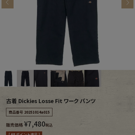
s
ブランドから探す
スタッフコーディネート
年代から探す
古着卸DOCK
メンズ商品カテゴリーから探す
Tops
Outer
Bottoms
Fafatt
レディース商品カテゴリーから探す
古着 Dickies Losse Fit ワーク パンツ
商品番号
20251014a015
Tops
Bottoms
¥
7,480
販売価格
税込
Outer
One Piece
[
68
ポイント進呈 ]