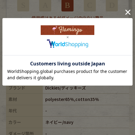
S
A
B
C
D
使用感はあるがダメージの少ない商品
※USEDですので使用感などございますが、まだまだご愛用していただけます。
古着という事をご理解の上ご注文よろしくお願いします。
※全体に色あせがございます。
※古着は洗濯、検品などのケアを行っております。
表記サイズ
36X32
ブランド
Dickies/ディッキーズ
素材
polyester65%,cotton35%
年代
-
カラー
ネイビー/navy
ダメージ箇所
-