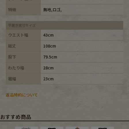
特徴
無地,ロゴ,
平置き実寸サイズ
ウエスト幅
43cm
総丈
108cm
股下
79.5cm
わたり幅
28cm
裾幅
23cm
返品特約について
おすすめ商品