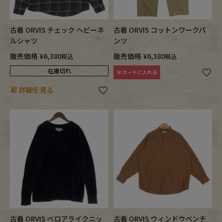
Fafatt
Kidswear
古着 ORVIS チェック ヘビーネ
古着 ORVIS コットンワークパ
ルシャツ
ンツ
小物・アクセサリーから探す
販売価格
¥
6,380
販売価格
¥
6,380
税込
税込
在庫切れ
カートに入れる
Eye Wear
Cap
詳細を見る
Bag
Stall・Scarf
Accessory
Shoes
Belt
antique goods
Keyring
vintage bicycle
FAFATT
古着 ORVIS ベロアライクニッ
古着 ORVIS ウィンドウペンチ