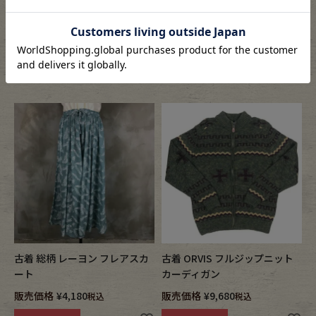
古着 ORVIS 魚柄 半袖シャツ
古着 ORVIS 無地 半袖 ポロシャ
ツ
販売価格
¥
8,580
税込
販売価格
¥
6,380
税込
在庫切れ
カートに入れる
詳細を見る
古着 総柄 レーヨン フレアスカ
古着 ORVIS フルジップニット
ート
カーディガン
販売価格
¥
4,180
販売価格
¥
9,680
税込
税込