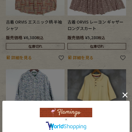
古着 ORVIS エスニック柄 半袖
古着 ORVIS レーヨン ギャザー
シャツ
ロングスカート
販売価格
¥
6,380
販売価格
¥
5,280
税込
税込
在庫切れ
在庫切れ
詳細を見る
詳細を見る