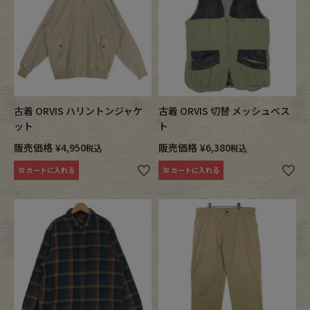
ブランドから探す
スタッフコーディネート
年代から探す
古着卸DOCK
メンズ商品カテゴリーから探す
古着 ORVIS ハリントンジャケ
古着 ORVIS 切替 メッシュベス
ット
ト
販売価格
¥
4,950
販売価格
¥
6,380
税込
税込
Tops
Outer
カートに入れる
カートに入れる
Bottoms
Fafatt
レディース商品カテゴリーから探す
Tops
Bottoms
Outer
One Piece