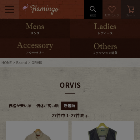
メニュー
500pt＆10％Offクーポンプレゼン
メンズ
レディース
ト
10％0ffクーポンプレゼント
アクセサリー
ファッション雑貨
HOME
Brand
ORVIS
ログイン・会員登録
LINE ID連携
ORVIS
お気に入り
マイページ
ご利用ガイド
International Shipping
価格が安い順
価格が高い順
新着順
27
件中
1
-
27
件表示
店舗紹介
特集一覧