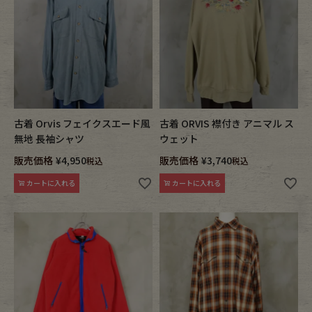
古着 Orvis フェイクスエード風
古着 ORVIS 襟付き アニマル ス
無地 長袖シャツ
ウェット
販売価格
¥
4,950
販売価格
¥
3,740
税込
税込
カートに入れる
カートに入れる