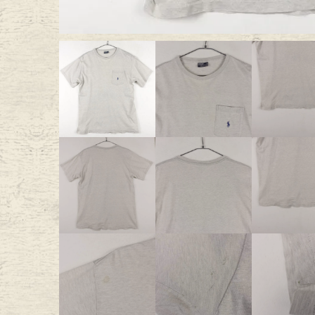
Outer
One Pi
Fafatt
Kidsw
小物・アクセサリーから探
Eye Wear
Cap
Bag
Stall・
Accessory
Shoes