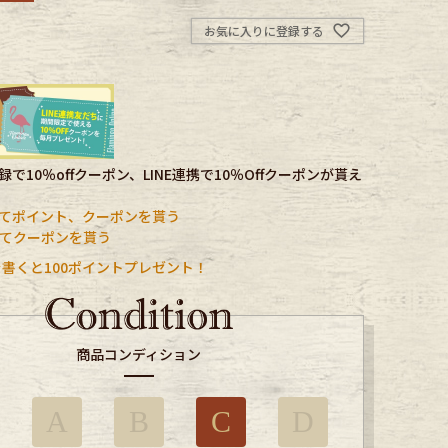
お気に入りに登録する
で10％offクーポン、LINE連携で10％Offクーポンが貰え
てポイント、クーポンを貰う
携してクーポンを貰う
書くと100ポイントプレゼント！
商品コンディション
A
B
C
D