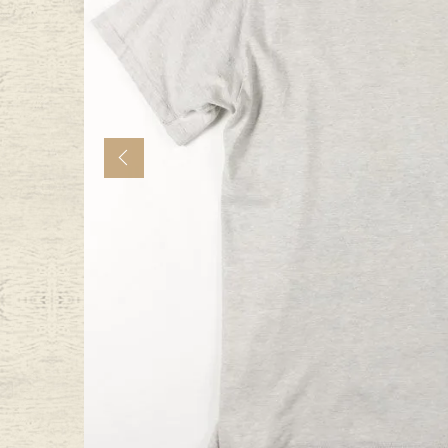
年代から探す
古着卸DO
メンズ商品カテゴリーから探
Previous
Tops
Outer
Bottoms
Fafatt
レディース商品カテゴリーから
Tops
Botto