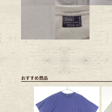
Belt
antiqu
Keyring
vintag
FAFATT
おすすめ商品