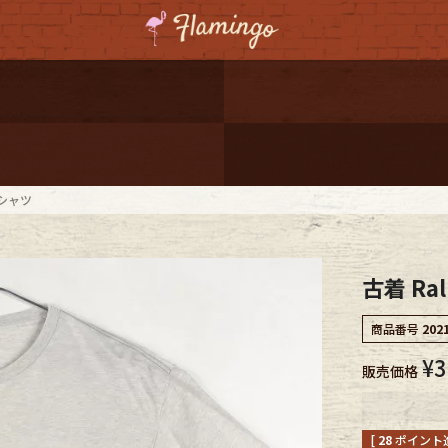
ーポンプレゼント
レゼント
連携
Tシャツ
ジ
古着 Ra
onal Shipping
商品番号
202
¥
3
販売価格
コーディネート
[
28
ポイント進