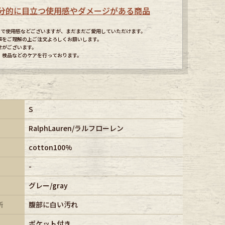
分的に目立つ使用感やダメージがある商品
すので使用感などございますが、まだまだご愛用していただけます。
事をご理解の上ご注文よろしくお願いします。
せがございます。
、検品などのケアを行っております。
S
RalphLauren/ラルフローレン
cotton100%
-
グレー/gray
所
腹部に白い汚れ
ポケット付き