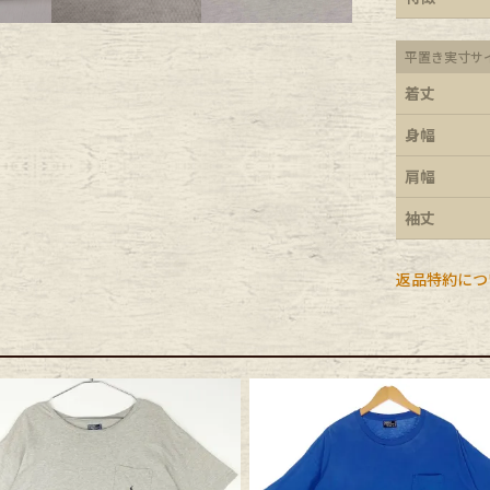
e goods
平置き実寸サ
着丈
e bicycle
身幅
肩幅
袖丈
返品特約につ