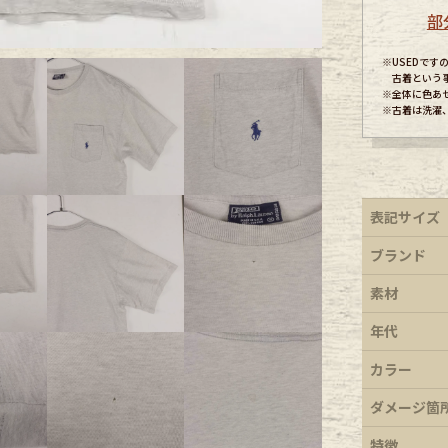
部
ece
※USEDで
古着という
※全体に色あ
※古着は洗濯
ear
す
表記サイズ
ブランド
素材
年代
Scarf
カラー
ダメージ箇
特徴