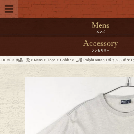
メニュー
500pt＆10％Offク
メンズ
10％0ffクーポンプ
アクセサリー
ログイン・会員登録
LINE ID
HOME
商品一覧
Mens
Tops
t-shirt
古着 RalphLauren 1ポイント ポケ
お気に入り
マイペー
ご利用ガイド
Internati
店舗紹介
特集一覧
ブランドから探す
スタッフ