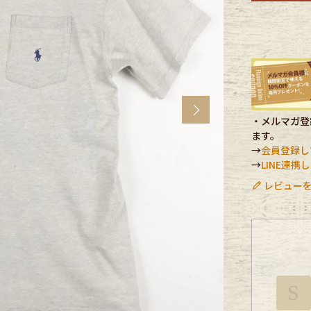
CK
す
Next
・メルマガ登録
ます。
→
会員登録し
→
LINE連
レビューを
探す
S
ms