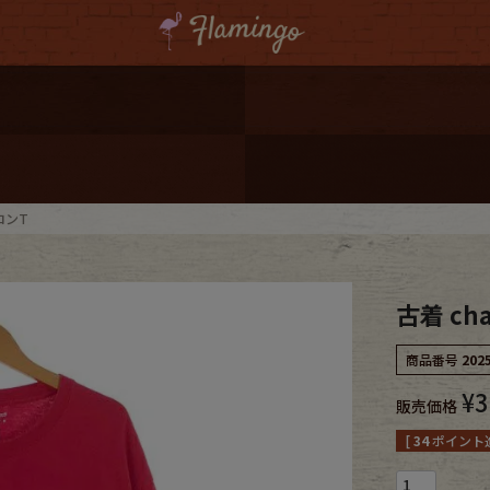
ーポンプレゼント
レゼント
連携
ロンT
ジ
古着 ch
onal Shipping
商品番号
202
¥
3
販売価格
[
34
ポイント進
コーディネート