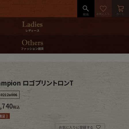
レディース
ファッション雑貨
ampion ロゴプリントロンT
50212a006
,740
税込
呈 ]
お気に入りに登録する