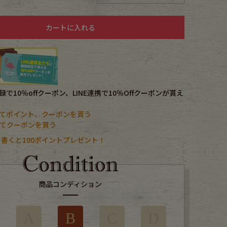
カートに入れる
で10％offクーポン、LINE連携で10％Offクーポンが貰え
てポイント、クーポンを貰う
携してクーポンを貰う
書くと100ポイントプレゼント！
商品コンディション
A
B
C
D