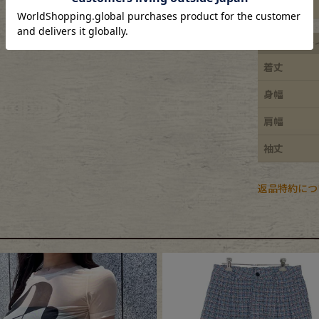
特徴
e goods
平置き実寸サ
着丈
e bicycle
身幅
肩幅
袖丈
返品特約につ