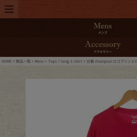
メニュー
500pt＆10％Offク
メンズ
10％0ffクーポンプ
アクセサリー
ログイン・会員登録
LINE ID
HOME
商品一覧
Mens
Tops
long-t-shirt
古着 champion ロゴプリント
お気に入り
マイペー
ご利用ガイド
Internati
店舗紹介
特集一覧
ブランドから探す
スタッフ