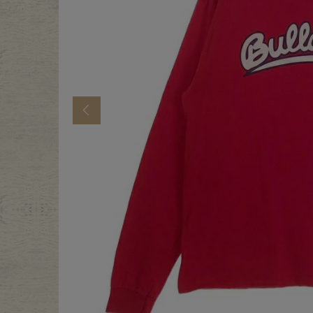
年代から探す
古着卸DO
メンズ商品カテゴリーから探
Previous
Tops
Outer
Bottoms
Fafatt
レディース商品カテゴリーから
Tops
Botto