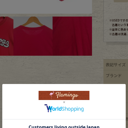
ece
※USEDで
古着という
※全体に色あ
ear
※古着は洗濯
す
表記サイズ
ブランド
素材
Scarf
年代
カラー
ダメージ箇