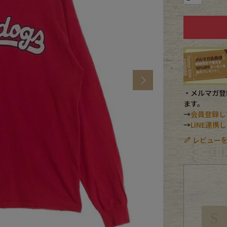
CK
す
Next
・メルマガ登録
ます。
→
会員登録し
→
LINE連
レビューを
探す
ms
S