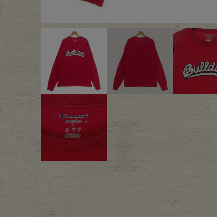
Outer
One Pi
Fafatt
Kidsw
小物・アクセサリーから探
Eye Wear
Cap
Bag
Stall・
Accessory
Shoes