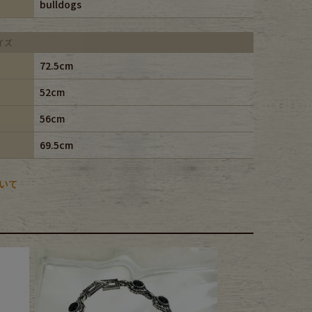
bulldogs
イズ
72.5cm
52cm
56cm
69.5cm
いて