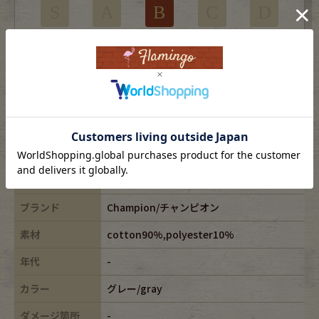
S
A
B
C
D
使用感はあるがダメージの少ない商品
※USEDですので使用感などございますが、まだまだご愛用していただけます。
古着という事をご理解の上ご注文よろしくお願いします。
※全体に色あせがございます。
※古着は洗濯、検品などのケアを行っております。
表記サイズ
L
ブランド
Champion/チャンピオン
素材
cotton90%,polyester10%
年代
-
カラー
グレー/gray
ダメージ箇所
-