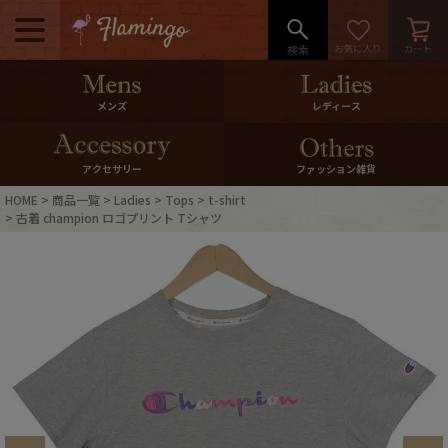
メニュー
500pt＆10％Offクーポンプレゼン
メンズ
レディース
ト
10％0ffクーポンプレゼント
アクセサリー
ファッション雑貨
HOME
商品一覧
Ladies
Tops
t-shirt
ログイン・会員登録
LINE ID連携
古着 champion ロゴプリント Tシャツ
お気に入り
マイページ
ご利用ガイド
International Shipping
店舗紹介
特集一覧