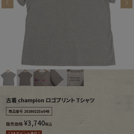
s
ブランドから探す
スタッフコーディネート
年代から探す
古着卸DOCK
メンズ商品カテゴリーから探す
Tops
Outer
Bottoms
Fafatt
レディース商品カテゴリーから探す
古着 champion ロゴプリント Tシャツ
商品番号
20260223a048
Tops
Bottoms
¥
3,740
販売価格
税込
Outer
One Piece
[
34
ポイント進呈 ]