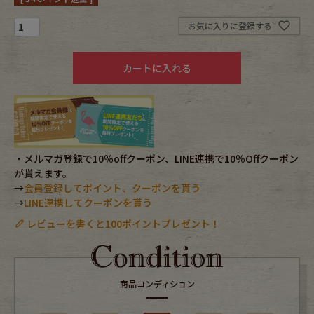
お気に入りに登録する
Fafatt
Kidswear
カートに入れる
小物・アクセサリーから探す
Eye Wear
Cap
Bag
Stall・Scarf
・メルマガ登録で10％offクーポン、LINE連携で10％Offクーポン
が貰えます。
→
会員登録してポイント、クーポンを貰う
Accessory
Shoes
→
LINE連携してクーポンを貰う
レビューを書くと100ポイントプレゼント！
Belt
antique goods
Keyring
vintage bicycle
商品コンディション
FAFATT