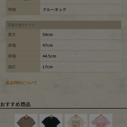
特徴
クルーネック
平置き実寸サイズ
着丈
59cm
身幅
47cm
肩幅
44.5cm
袖丈
17cm
返品特約について
おすすめ商品