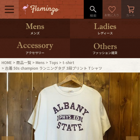
メニュー
500pt＆10％Offクーポンプレゼン
メンズ
レディース
ト
10％0ffクーポンプレゼント
アクセサリー
ファッション雑貨
HOME
商品一覧
Mens
Tops
t-shirt
ログイン・会員登録
LINE ID連携
古着 50s champion ランニングタグ 3段プリント Tシャツ
お気に入り
マイページ
ご利用ガイド
International Shipping
店舗紹介
特集一覧