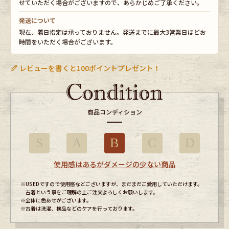
せていただく場合がございますので、あらかじめご了承ください。
発送について
現在、着日指定は承っておりません。発送までに最大3営業日ほどお
時間をいただく場合がございます。
レビューを書くと100ポイントプレゼント！
商品コンディション
S
A
B
C
D
使用感はあるがダメージの少ない商品
※USEDですので使用感などございますが、まだまだご愛用していただけます。
古着という事をご理解の上ご注文よろしくお願いします。
※全体に色あせがございます。
※古着は洗濯、検品などのケアを行っております。