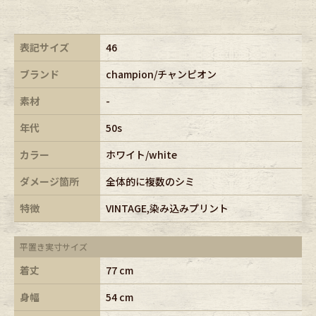
表記サイズ
46
ブランド
champion/チャンピオン
素材
-
年代
50s
カラー
ホワイト/white
ダメージ箇所
全体的に複数のシミ
特徴
VINTAGE,染み込みプリント
平置き実寸サイズ
着丈
77 cm
身幅
54 cm