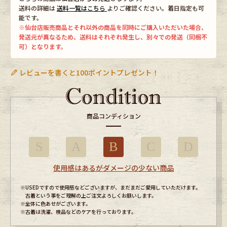
送料の詳細は
送料一覧はこちら
よりご確認ください。着日指定も可
能です。
※仙台店販売商品とそれ以外の商品を同時にご購入いただいた場合、
発送元が異なるため、送料はそれぞれ発生し、別々での発送（同梱不
可）となります。
レビューを書くと100ポイントプレゼント！
商品コンディション
S
A
B
C
D
使用感はあるがダメージの少ない商品
※USEDですので使用感などございますが、まだまだご愛用していただけます。
古着という事をご理解の上ご注文よろしくお願いします。
※全体に色あせがございます。
※古着は洗濯、検品などのケアを行っております。