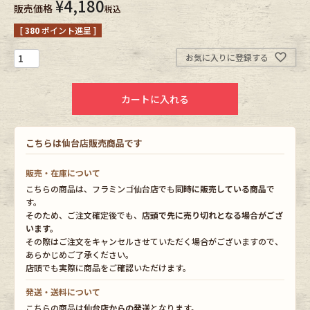
¥
4,180
販売価格
税込
Fafatt
Kidswear
[
380
ポイント進呈 ]
お気に入りに登録する
小物・アクセサリーから探す
カートに入れる
Eye Wear
Cap
こちらは仙台店販売商品です
Bag
Stall・Scarf
販売・在庫について
Accessory
Shoes
こちらの商品は、フラミンゴ仙台店でも
同時に販売している商品
で
す。
そのため、ご注文確定後でも、
店頭で先に売り切れとなる場合がござ
Belt
antique goods
います。
その際はご注文をキャンセルさせていただく場合がございますので、
あらかじめご了承ください。
Keyring
vintage bicycle
店頭でも実際に商品をご確認いただけます。
FAFATT
発送・送料について
こちらの商品は
仙台店からの発送
となります。