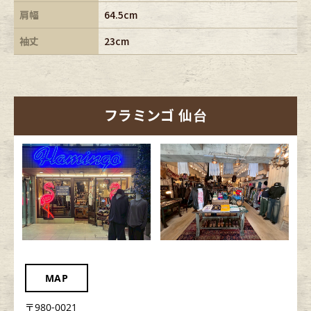
肩幅
64.5cm
袖丈
23cm
フラミンゴ 仙台
MAP
〒980-0021