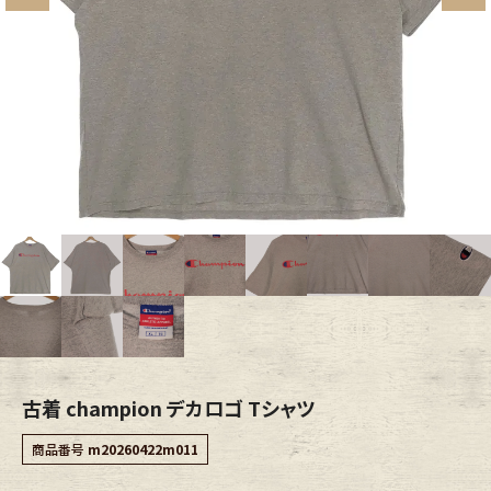
ブランドから探す
スタッフコーディネート
年代から探す
古着卸DOCK
メンズ商品カテゴリーから探す
Tops
Outer
Bottoms
Fafatt
レディース商品カテゴリーから探す
古着 champion デカロゴ Tシャツ
Tops
Bottoms
商品番号
m20260422m011
Outer
One Piece