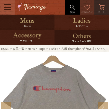
メニュー
500pt＆10％Offクーポンプレゼン
メンズ
レディース
ト
10％0ffクーポンプレゼント
アクセサリー
ファッション雑貨
HOME
商品一覧
Mens
Tops
t-shirt
古着 champion デカロゴ Tシャツ
ログイン・会員登録
LINE ID連携
お気に入り
マイページ
ご利用ガイド
International Shipping
店舗紹介
特集一覧
s