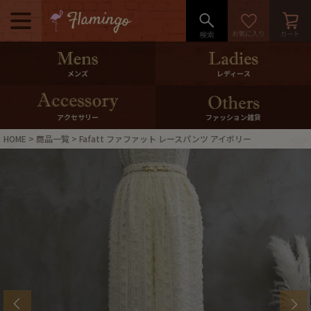
メニュー
500pt＆10％Offクーポンプレゼン
メンズ
レディース
ト
10％0ffクーポンプレゼント
アクセサリー
ファッション雑貨
HOME
商品一覧
Fafatt ファファット レースパンツ アイボリー
ログイン・会員登録
LINE ID連携
お気に入り
マイページ
ご利用ガイド
International Shipping
店舗紹介
特集一覧
s