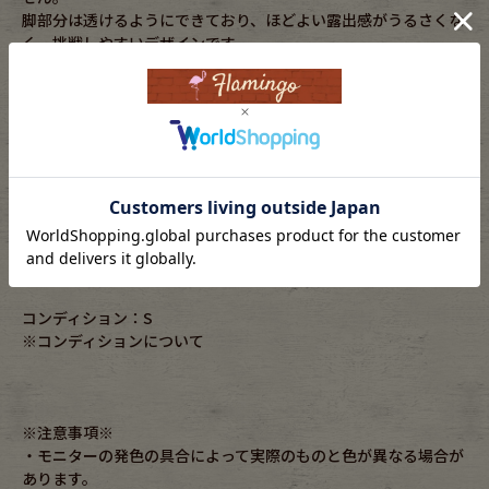
脚部分は透けるようにできており、ほどよい露出感がうるさくな
く、挑戦しやすいデザインです。
素材：polyester100%
年代：-
実寸サイズ
ウエスト幅：30~44cm(ウエストゴム入り)
総丈：102cm
股下：64cm
わたり幅：30cm
裾幅：31cm
コンディション：S
※コンディションについて
※注意事項※
・モニターの発色の具合によって実際のものと色が異なる場合が
あります。