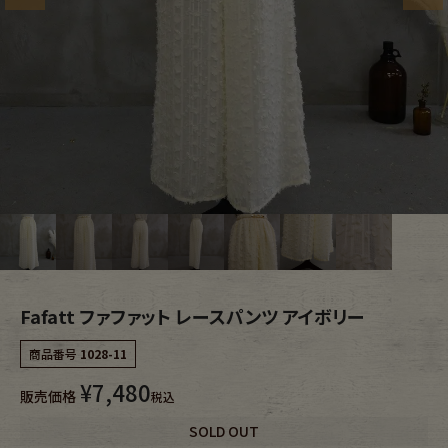
ブランドから探す
スタッフコーディネート
年代から探す
古着卸DOCK
メンズ商品カテゴリーから探す
Tops
Outer
Bottoms
Fafatt
Fafatt ファファット レースパンツ アイボリー
レディース商品カテゴリーから探す
商品番号
1028-11
¥
7,480
Tops
Bottoms
販売価格
税込
SOLD OUT
Outer
One Piece