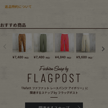
返品特約について
おすすめ商品
¥
7,480
¥
7,480
¥
4,840
¥
9,680
¥
6,380
（税込）
（税込）
（税込）
（税込）
「Fafatt ファファット レースパンツ アイボリー」に
関連するスナップ by フラッグポスト
関連するスナップ