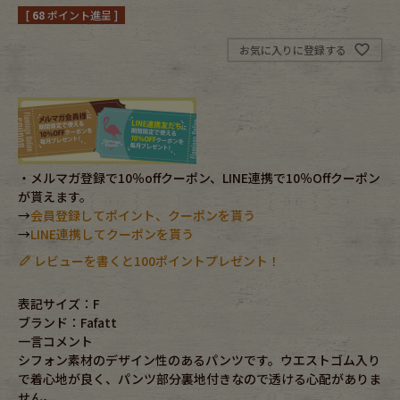
[
68
ポイント進呈 ]
Fafatt
Kidswear
お気に入りに登録する
小物・アクセサリーから探す
Eye Wear
Cap
・メルマガ登録で10％offクーポン、LINE連携で10％Offクーポン
が貰えます。
Bag
Stall・Scarf
→
会員登録してポイント、クーポンを貰う
→
LINE連携してクーポンを貰う
Accessory
Shoes
レビューを書くと100ポイントプレゼント！
Belt
antique goods
表記サイズ：F
ブランド：Fafatt
Keyring
vintage bicycle
一言コメント
シフォン素材のデザイン性のあるパンツです。ウエストゴム入り
FAFATT
で着心地が良く、パンツ部分裏地付きなので透ける心配がありま
せん。