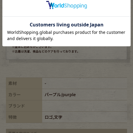
S
A
B
C
D
未使用品または新品
※USEDですので使用感などございますが、まだまだご愛用していただけます。
古着という事をご理解の上ご注文よろしくお願いします。
※全体に色あせがございます。
※古着は洗濯、検品などのケアを行っております。
素材
-
カラー
パープル/purple
ブランド
特徴
ロゴ,文字