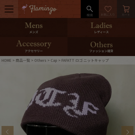
メニュー
500pt＆10％Offクーポンプレゼン
メンズ
レディース
ト
10％0ffクーポンプレゼント
アクセサリー
ファッション雑貨
HOME
商品一覧
Others
Cap
FAFATT ロゴ ニットキャップ
ログイン・会員登録
LINE ID連携
お気に入り
マイページ
ご利用ガイド
International Shipping
店舗紹介
特集一覧
s