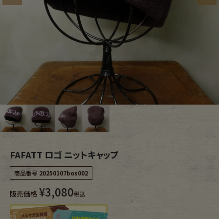
ブランドから探す
スタッフコーディネート
年代から探す
古着卸DOCK
メンズ商品カテゴリーから探す
Tops
Outer
Bottoms
Fafatt
FAFATT ロゴ ニットキャップ
レディース商品カテゴリーから探す
商品番号
20250107bos002
¥
3,080
Tops
Bottoms
販売価格
税込
Outer
One Piece