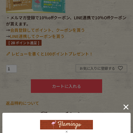
Fafatt
Kidswear
・メルマガ登録で10％offクーポン、LINE連携で10％Offクーポン
が貰えます。
→
会員登録してポイント、クーポンを貰う
小物・アクセサリーから探す
→
LINE連携してクーポンを貰う
[
28
ポイント進呈 ]
Eye Wear
Cap
レビューを書くと100ポイントプレゼント！
Bag
Stall・Scarf
お気に入りに登録する
Accessory
Shoes
カートに入れる
Belt
antique goods
返品特約について
Keyring
vintage bicycle
FAFATT
商品コンディション