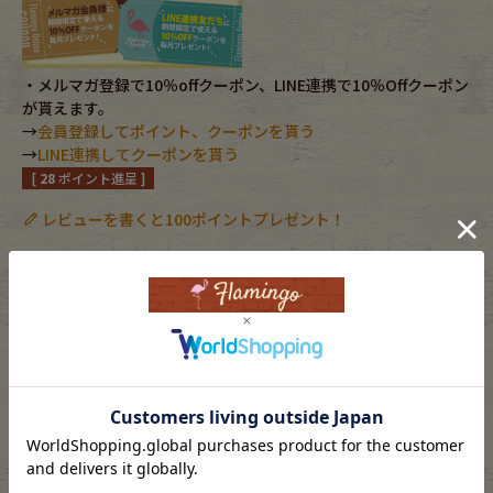
Fafatt
Kidswear
・メルマガ登録で10％offクーポン、LINE連携で10％Offクーポン
が貰えます。
小物・アクセサリーから探す
→
会員登録してポイント、クーポンを貰う
→
LINE連携してクーポンを貰う
[
28
ポイント進呈 ]
Eye Wear
Cap
レビューを書くと100ポイントプレゼント！
Bag
Stall・Scarf
お気に入りに登録する
Accessory
Shoes
カートに入れる
Belt
antique goods
返品特約について
Keyring
vintage bicycle
FAFATT
素材
-