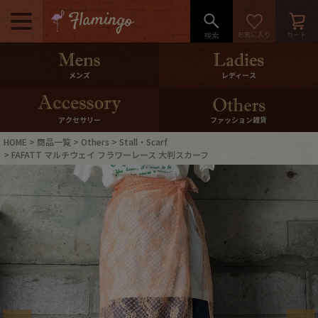
メニュー
500pt＆10％Offクーポンプレゼン
メンズ
レディース
ト
10％0ffクーポンプレゼント
アクセサリー
ファッション雑貨
HOME
商品一覧
Others
Stall・Scarf
ログイン・会員登録
LINE ID連携
FAFATT マルチウェイ フラワーレース 大判スカーフ
お気に入り
マイページ
ご利用ガイド
International Shipping
店舗紹介
特集一覧