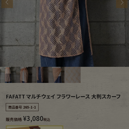
s
ブランドから探す
スタッフコーディネート
年代から探す
古着卸DOCK
メンズ商品カテゴリーから探す
Tops
Outer
Bottoms
Fafatt
レディース商品カテゴリーから探す
FAFATT マルチウェイ フラワーレース 大判スカーフ
商品番号
265-1-1
Tops
Bottoms
¥
3,080
販売価格
税込
Outer
One Piece