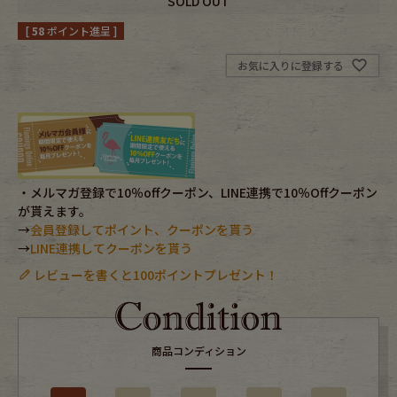
SOLD OUT
[
58
ポイント進呈 ]
Fafatt
Kidswear
お気に入りに登録する
小物・アクセサリーから探す
Eye Wear
Cap
・メルマガ登録で10％offクーポン、LINE連携で10％Offクーポン
Bag
Stall・Scarf
が貰えます。
→
会員登録してポイント、クーポンを貰う
Accessory
Shoes
→
LINE連携してクーポンを貰う
レビューを書くと100ポイントプレゼント！
Belt
antique goods
Keyring
vintage bicycle
商品コンディション
FAFATT