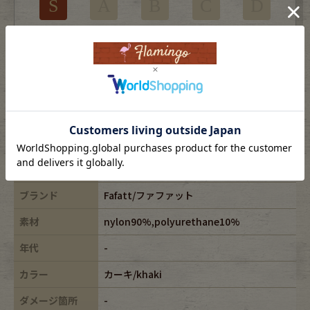
S
A
B
C
D
未使用品または新品
※USEDですので使用感などございますが、まだまだご愛用していただけます。
古着という事をご理解の上ご注文よろしくお願いします。
※全体に色あせがございます。
※古着は洗濯、検品などのケアを行っております。
表記サイズ
-
ブランド
Fafatt/ファファット
素材
nylon90%,polyurethane10%
年代
-
カラー
カーキ/khaki
ダメージ箇所
-