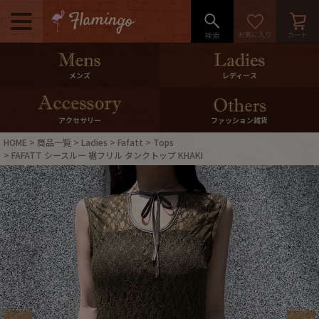
メニュー
500pt＆10％Offクーポンプレゼン
メンズ
レディース
ト
10％0ffクーポンプレゼント
アクセサリー
ファッション雑貨
HOME
商品一覧
Ladies
Fafatt
Tops
ログイン・会員登録
LINE ID連携
FAFATT シースルー 裾フリル タンクトップ KHAKI
お気に入り
マイページ
ご利用ガイド
International Shipping
店舗紹介
特集一覧