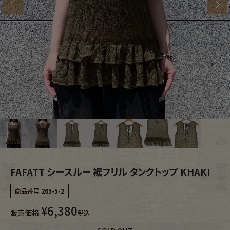
s
ブランドから探す
スタッフコーディネート
年代から探す
古着卸DOCK
メンズ商品カテゴリーから探す
Tops
Outer
Bottoms
Fafatt
レディース商品カテゴリーから探す
FAFATT シースルー 裾フリル タンクトップ KHAKI
商品番号
265-5-2
Tops
Bottoms
¥
6,380
販売価格
税込
Outer
One Piece