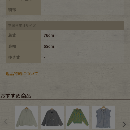
特徴
-
平置き実寸サイズ
着丈
76cm
身幅
65cm
ゆき丈
-
返品特約について
おすすめ商品