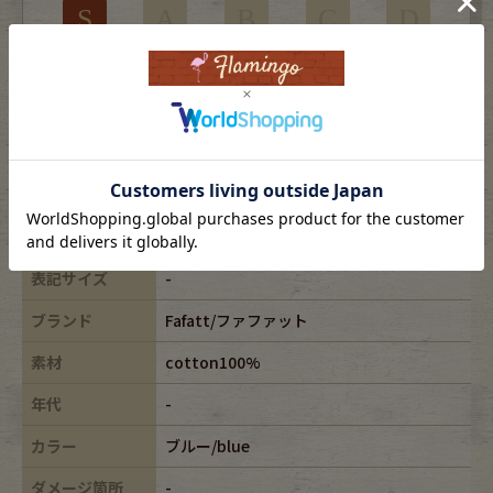
S
A
B
C
D
未使用品または新品
※USEDですので使用感などございますが、まだまだご愛用していただけます。
古着という事をご理解の上ご注文よろしくお願いします。
※全体に色あせがございます。
※古着は洗濯、検品などのケアを行っております。
表記サイズ
-
ブランド
Fafatt/ファファット
素材
cotton100%
年代
-
カラー
ブルー/blue
ダメージ箇所
-