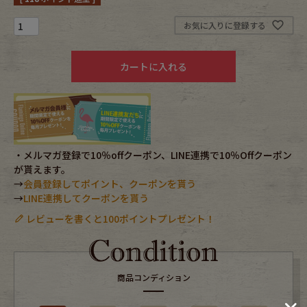
お気に入りに登録する
Fafatt
Kidswear
カートに入れる
小物・アクセサリーから探す
Eye Wear
Cap
Bag
Stall・Scarf
・メルマガ登録で10％offクーポン、LINE連携で10％Offクーポン
が貰えます。
→
会員登録してポイント、クーポンを貰う
Accessory
Shoes
→
LINE連携してクーポンを貰う
レビューを書くと100ポイントプレゼント！
Belt
antique goods
Keyring
vintage bicycle
商品コンディション
FAFATT