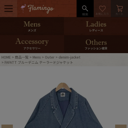
メニュー
500pt＆10％Offクーポンプレゼン
メンズ
レディース
ト
10％0ffクーポンプレゼント
アクセサリー
ファッション雑貨
HOME
商品一覧
Mens
Outer
denim-jacket
ログイン・会員登録
LINE ID連携
FAFATT ブルーデニム テーラードジャケット
お気に入り
マイページ
ご利用ガイド
International Shipping
店舗紹介
特集一覧