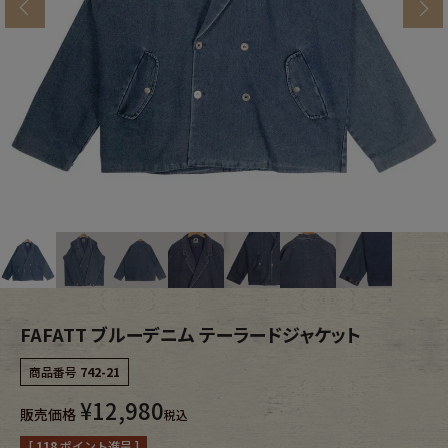
s
ブランドから探す
スタッフコーディネート
年代から探す
古着卸DOCK
メンズ商品カテゴリーから探す
Tops
Outer
Bottoms
Fafatt
レディース商品カテゴリーから探す
FAFATT ブルーデニム テーラードジャケット
商品番号
742-21
Tops
Bottoms
¥
12,980
販売価格
税込
Outer
One Piece
[
118
ポイント進呈 ]