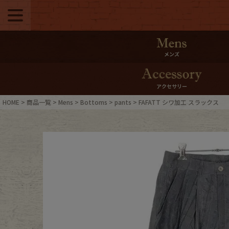
メニュー
500pt＆10％Offク
メンズ
10％0ffクーポンプ
アクセサリー
ログイン・会員登録
LINE ID
HOME
商品一覧
Mens
Bottoms
pants
FAFATT シワ加工 スラックス
お気に入り
マイペー
ご利用ガイド
Internati
店舗紹介
特集一覧
ブランドから探す
スタッフ