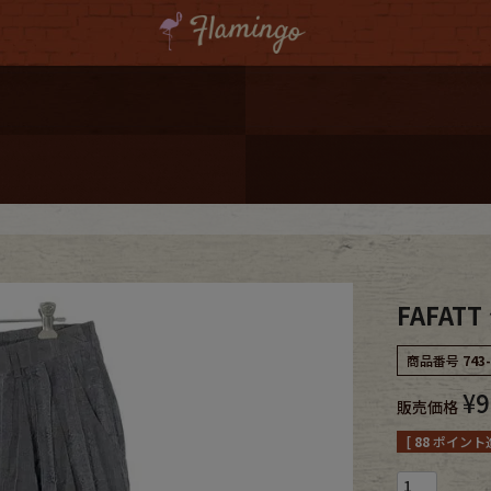
ーポンプレゼント
レゼント
連携
ジ
FAFAT
onal Shipping
商品番号
743
¥
9
販売価格
[
88
ポイント進
コーディネート