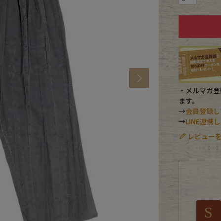
CK
す
Next
・メルマガ登録
ます。
→
会員登録し
→
LINE連
レビューを
探す
ms
S