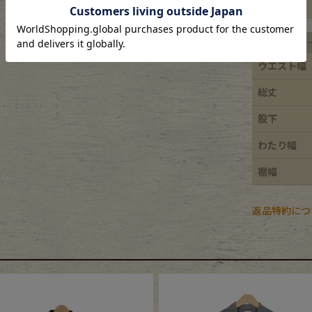
特徴
e goods
平置き実寸サ
ウエスト幅
e bicycle
総丈
股下
わたり幅
裾幅
返品特約につ