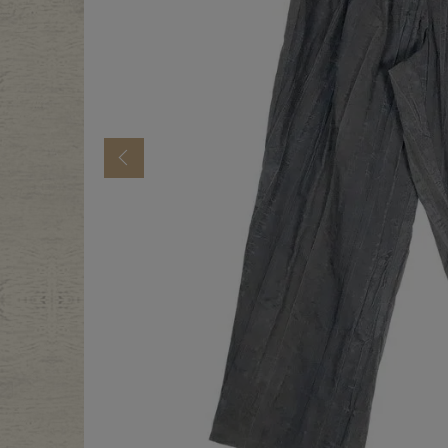
年代から探す
古着卸DO
メンズ商品カテゴリーから探
Previous
Tops
Outer
Bottoms
Fafatt
レディース商品カテゴリーから
Tops
Botto