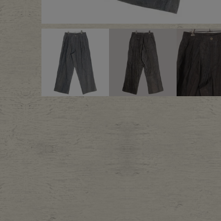
Outer
One Pi
Fafatt
Kidsw
小物・アクセサリーから探
Eye Wear
Cap
Bag
Stall・
Accessory
Shoes