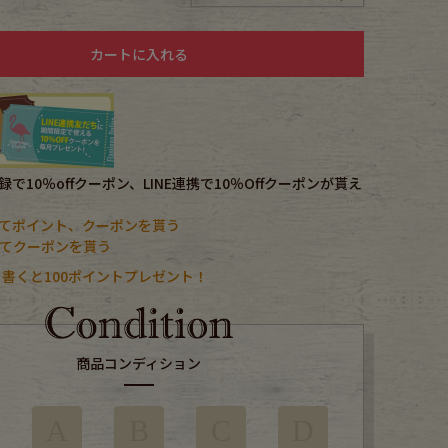
カートに入れる
で10％offクーポン、LINE連携で10％Offクーポンが貰え
てポイント、クーポンを貰う
携してクーポンを貰う
書くと100ポイントプレゼント！
商品コンディション
A
B
C
D