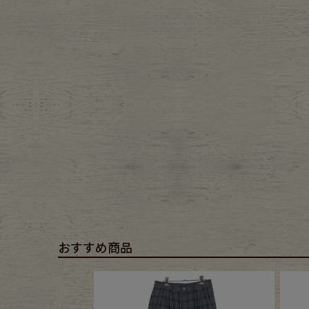
Belt
antiqu
Keyring
vintag
FAFATT
おすすめ商品