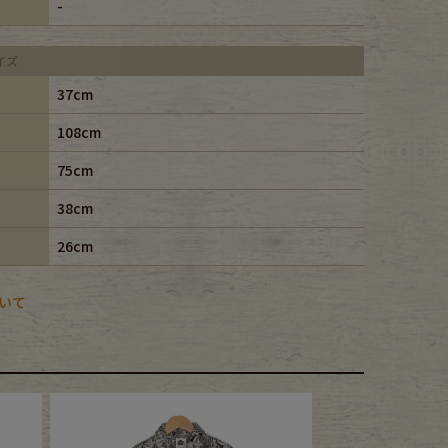
-
イズ
37cm
108cm
75cm
38cm
26cm
いて