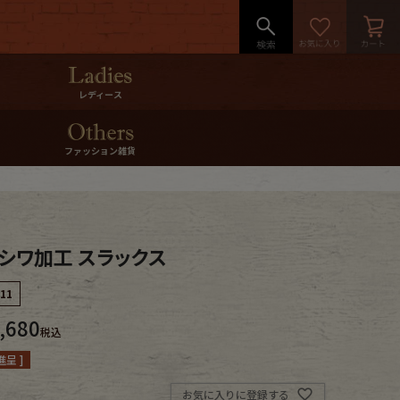
レディース
ファッション雑貨
T シワ加工 スラックス
-11
,680
税込
呈 ]
お気に入りに登録する