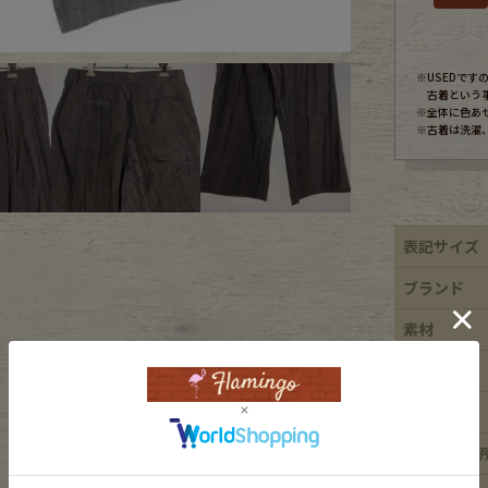
ece
※USEDで
古着という
※全体に色あ
ear
※古着は洗濯
す
表記サイズ
ブランド
素材
Scarf
年代
カラー
ダメージ箇