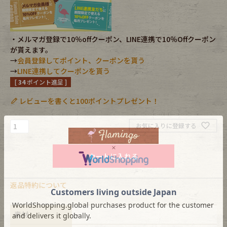
Fafatt
Kidswear
・メルマガ登録で10％offクーポン、LINE連携で10％Offクーポン
が貰えます。
小物・アクセサリーから探す
→
会員登録してポイント、クーポンを貰う
→
LINE連携してクーポンを貰う
[
34
ポイント進呈 ]
Eye Wear
Cap
レビューを書くと100ポイントプレゼント！
Bag
Stall・Scarf
お気に入りに登録する
Accessory
Shoes
カートに入れる
Belt
antique goods
返品特約について
Keyring
vintage bicycle
FAFATT
素材
-