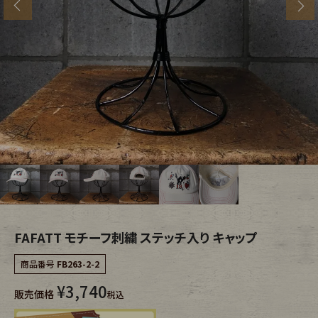
s
ブランドから探す
スタッフコーディネート
年代から探す
古着卸DOCK
メンズ商品カテゴリーから探す
Tops
Outer
Bottoms
Fafatt
レディース商品カテゴリーから探す
FAFATT モチーフ刺繍 ステッチ入り キャップ
商品番号
FB263-2-2
Tops
Bottoms
¥
3,740
販売価格
税込
Outer
One Piece