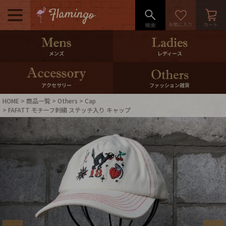
メニュー
500pt＆10％Offクーポンプレゼン
メンズ
レディース
ト
10％0ffクーポンプレゼント
アクセサリー
ファッション雑貨
HOME
商品一覧
Others
Cap
ログイン・会員登録
LINE ID連携
FAFATT モチーフ刺繍 ステッチ入り キャップ
お気に入り
マイページ
ご利用ガイド
International Shipping
店舗紹介
特集一覧