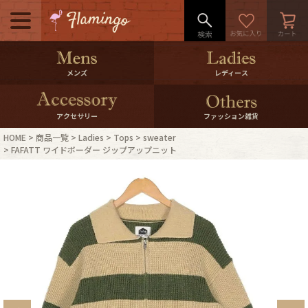
メニュー
500pt＆10％Offクーポンプレゼン
メンズ
レディース
ト
10％0ffクーポンプレゼント
アクセサリー
ファッション雑貨
HOME
商品一覧
Ladies
Tops
sweater
ログイン・会員登録
LINE ID連携
FAFATT ワイドボーダー ジップアップニット
お気に入り
マイページ
ご利用ガイド
International Shipping
店舗紹介
特集一覧