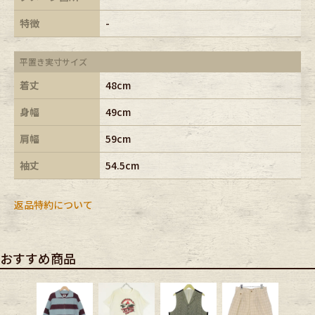
特徴
-
平置き実寸サイズ
着丈
48cm
身幅
49cm
肩幅
59cm
袖丈
54.5cm
返品特約について
おすすめ商品