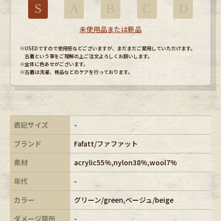
S
A
B
C
D
未使用品または新品
※USEDですので使用感などございますが、まだまだご愛用していただけます。
古着という事をご理解の上ご注文よろしくお願いします。
※全体に色あせがございます。
※古着は洗濯、検品などのケアを行っております。
表記サイズ
-
ブランド
Fafatt/ファファット
素材
acrylic55%,nylon38%,wool7%
年代
-
カラー
グリーン/green,ベージュ/beige
ダメージ箇所
-