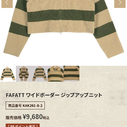
s
ブランドから探す
スタッフコーディネート
年代から探す
古着卸DOCK
メンズ商品カテゴリーから探す
Tops
Outer
Bottoms
Fafatt
レディース商品カテゴリーから探す
FAFATT ワイドボーダー ジップアップニット
商品番号
KAK261-8-2
Tops
Bottoms
¥
9,680
販売価格
税込
Outer
One Piece
[
88
ポイント進呈 ]