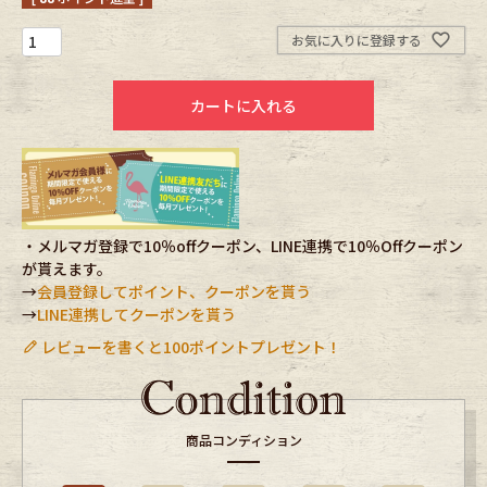
お気に入りに登録する
Fafatt
Kidswear
カートに入れる
小物・アクセサリーから探す
Eye Wear
Cap
Bag
Stall・Scarf
・メルマガ登録で10％offクーポン、LINE連携で10％Offクーポン
が貰えます。
→
会員登録してポイント、クーポンを貰う
Accessory
Shoes
→
LINE連携してクーポンを貰う
レビューを書くと100ポイントプレゼント！
Belt
antique goods
Keyring
vintage bicycle
商品コンディション
FAFATT