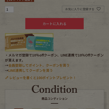
お気に入りに登録する
Fafatt
Kidswear
カートに入れる
小物・アクセサリーから探す
Eye Wear
Cap
Bag
Stall・Scarf
・メルマガ登録で10％offクーポン、LINE連携で10％Offクーポン
が貰えます。
→
会員登録してポイント、クーポンを貰う
Accessory
Shoes
→
LINE連携してクーポンを貰う
レビューを書くと100ポイントプレゼント！
Belt
antique goods
Keyring
vintage bicycle
商品コンディション
FAFATT