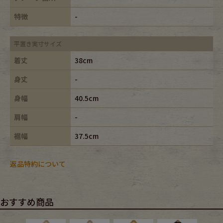
特徴
-
平置き実寸サイズ
着丈
38cm
身丈
-
身幅
40.5cm
肩幅
-
裾幅
37.5cm
返品特約について
おすすめ商品