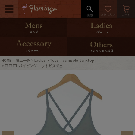
メニュー
500pt＆10％Offクーポンプレゼン
メンズ
レディース
ト
10％0ffクーポンプレゼント
アクセサリー
ファッション雑貨
HOME
商品一覧
Ladies
Tops
camisole-tanktop
ログイン・会員登録
LINE ID連携
FAFATT パイピング ニットビスチェ
お気に入り
マイページ
ご利用ガイド
International Shipping
店舗紹介
特集一覧