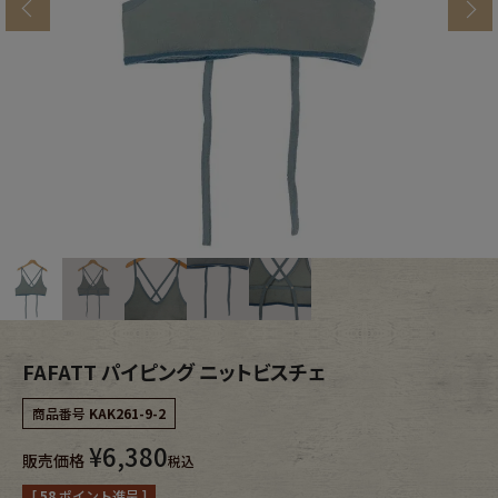
s
ブランドから探す
スタッフコーディネート
年代から探す
古着卸DOCK
メンズ商品カテゴリーから探す
Tops
Outer
Bottoms
Fafatt
レディース商品カテゴリーから探す
FAFATT パイピング ニットビスチェ
商品番号
KAK261-9-2
Tops
Bottoms
¥
6,380
販売価格
税込
Outer
One Piece
[
58
ポイント進呈 ]