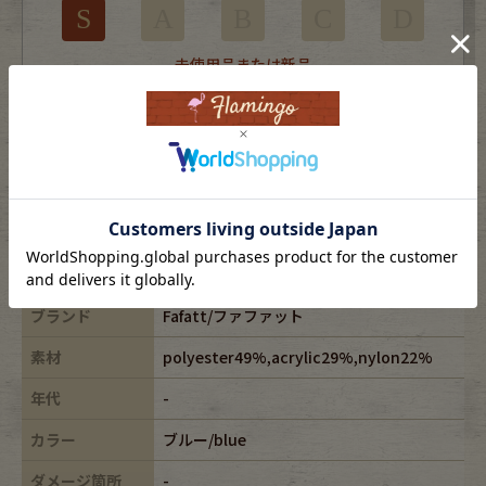
S
A
B
C
D
未使用品または新品
※USEDですので使用感などございますが、まだまだご愛用していただけます。
古着という事をご理解の上ご注文よろしくお願いします。
※全体に色あせがございます。
※古着は洗濯、検品などのケアを行っております。
表記サイズ
-
ブランド
Fafatt/ファファット
素材
polyester49%,acrylic29%,nylon22%
年代
-
カラー
ブルー/blue
ダメージ箇所
-