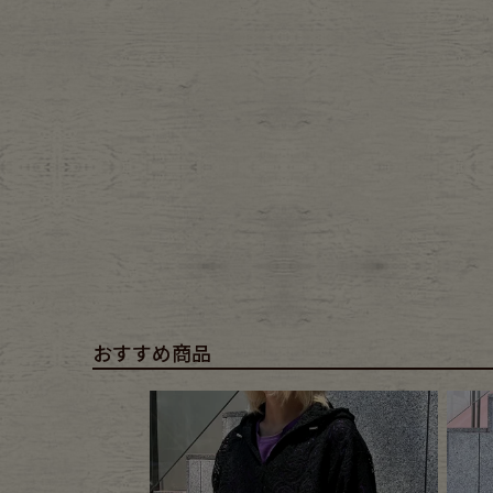
Belt
antiqu
Keyring
vintag
FAFATT
おすすめ商品