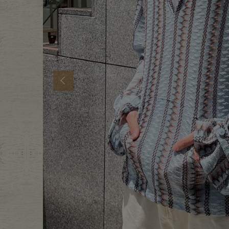
年代から探す
古着卸DO
メンズ商品カテゴリーから探
Previous
Tops
Outer
Bottoms
Fafatt
レディース商品カテゴリーから
Tops
Botto