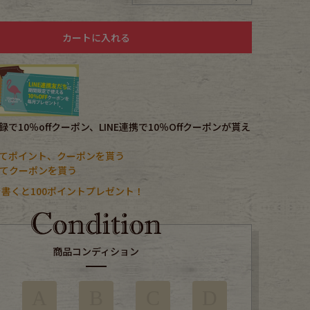
カートに入れる
で10％offクーポン、LINE連携で10％Offクーポンが貰え
てポイント、クーポンを貰う
携してクーポンを貰う
書くと100ポイントプレゼント！
商品コンディション
A
B
C
D