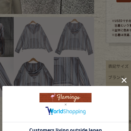
ece
※USEDで
古着という
※全体に色あ
ear
※古着は洗濯
す
表記サイズ
ブランド
素材
Scarf
年代
カラー
ダメージ箇