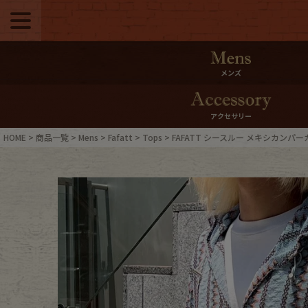
メニュー
500pt＆10％Offク
メンズ
10％0ffクーポンプ
アクセサリー
ログイン・会員登録
LINE ID
HOME
商品一覧
Mens
Fafatt
Tops
FAFATT シースルー メキシカンパー
お気に入り
マイペー
ご利用ガイド
Internati
店舗紹介
特集一覧
ブランドから探す
スタッフ