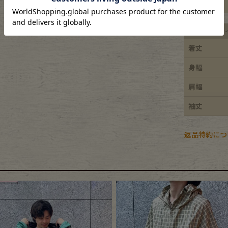
特徴
e goods
平置き実寸サ
着丈
e bicycle
身幅
肩幅
袖丈
返品特約につ