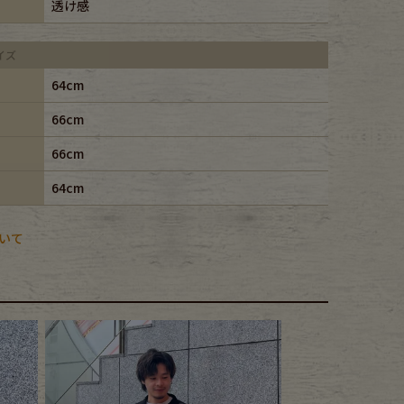
透け感
イズ
64cm
66cm
66cm
64cm
いて