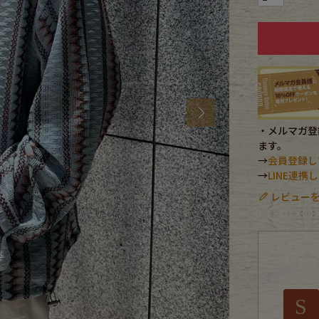
CK
す
Next
・メルマガ登録
ます。
→
会員登録し
→
LINE連
レビューを
探す
ms
S