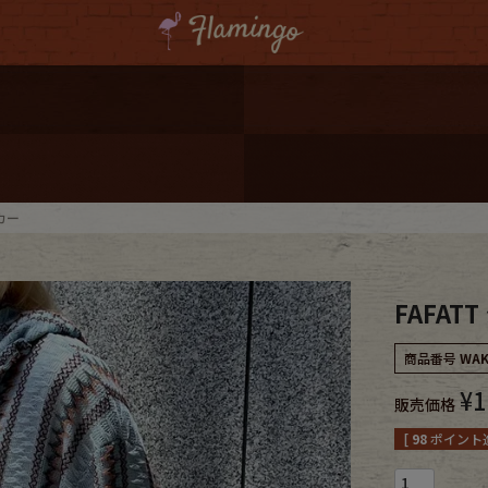
ーポンプレゼント
レゼント
連携
カー
ジ
FAFAT
onal Shipping
商品番号
WAK
¥
1
販売価格
[
98
ポイント進
コーディネート