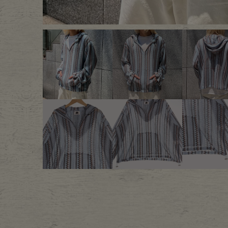
Outer
One Pi
Fafatt
Kidsw
小物・アクセサリーから探
Eye Wear
Cap
Bag
Stall・
Accessory
Shoes