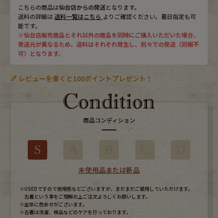
こちらの商品は
仙台店からの発送
となります。
送料の詳細は
送料一覧はこちら
よりご確認ください。着日指定も可
能です。
※仙台店販売商品とそれ以外の商品を同時にご購入いただいた場合、
発送元が異なるため、送料はそれぞれ発生し、別々での発送（同梱不
可）となります。
レビューを書くと100ポイントプレゼント！
商品コンディション
S
A
B
C
D
未使用品または新品
※USEDですので使用感などございますが、まだまだご愛用していただけます。
古着という事をご理解の上ご注文よろしくお願いします。
※全体に色あせがございます。
※古着は洗濯、検品などのケアを行っております。