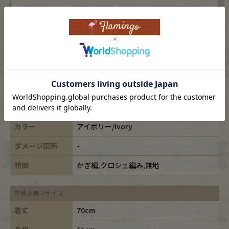
表記サイズ
-
ブランド
FAFATT/ファファット
素材
polyester100%
年代
-
カラー
アイボリー/ivory
ダメージ箇所
-
特徴
かぎ編,クロシェ編み,無地
平置き実寸サイズ
着丈
70cm