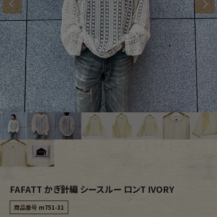
s
ブランドから探す
スタッフコーディネート
年代から探す
古着卸DOCK
メンズ商品カテゴリーから探す
Tops
Outer
Bottoms
Fafatt
レディース商品カテゴリーから探す
FAFATT かぎ針編 シースルー ロンT IVORY
Tops
Bottoms
商品番号
m751-31
Outer
One Piece