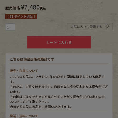
¥
7,480
販売価格
税込
Fafatt
Kidswear
[
68
ポイント進呈 ]
お気に入りに登録する
小物・アクセサリーから探す
カートに入れる
Eye Wear
Cap
Bag
Stall・Scarf
こちらは仙台店販売商品です
販売・在庫について
Accessory
Shoes
こちらの商品は、フラミンゴ仙台店でも
同時に販売している商品
で
す。
Belt
antique goods
そのため、ご注文確定後でも、
店頭で先に売り切れとなる場合がござ
います。
その際はご注文をキャンセルさせていただく場合がございますので、
Keyring
vintage bicycle
あらかじめご了承ください。
店頭でも実際に商品をご確認いただけます。
FAFATT
発送・送料について