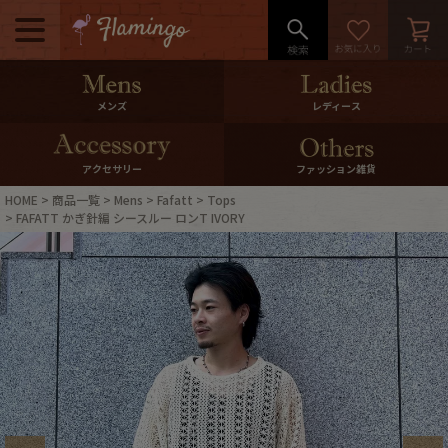
メニュー
500pt＆10％Offクーポンプレゼン
メンズ
レディース
ト
10％0ffクーポンプレゼント
アクセサリー
ファッション雑貨
HOME
商品一覧
Mens
Fafatt
Tops
ログイン・会員登録
LINE ID連携
FAFATT かぎ針編 シースルー ロンT IVORY
お気に入り
マイページ
ご利用ガイド
International Shipping
店舗紹介
特集一覧