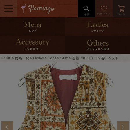
メニュー
500pt＆10％Offクーポンプレゼン
メンズ
レディース
ト
10％0ffクーポンプレゼント
アクセサリー
ファッション雑貨
HOME
商品一覧
Ladies
Tops
vest
古着 70s ゴブラン織り ベスト
ログイン・会員登録
LINE ID連携
お気に入り
マイページ
ご利用ガイド
International Shipping
店舗紹介
特集一覧
s