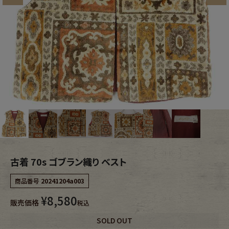
ブランドから探す
スタッフコーディネート
年代から探す
古着卸DOCK
メンズ商品カテゴリーから探す
Tops
Outer
Bottoms
Fafatt
古着 70s ゴブラン織り ベスト
レディース商品カテゴリーから探す
商品番号
20241204a003
¥
8,580
Tops
Bottoms
販売価格
税込
SOLD OUT
Outer
One Piece