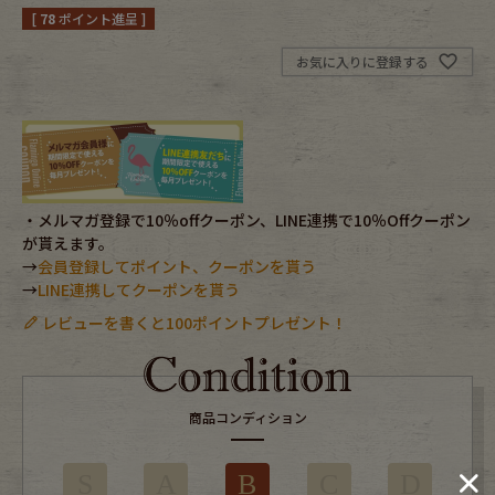
[
78
ポイント進呈 ]
Fafatt
Kidswear
お気に入りに登録する
小物・アクセサリーから探す
Eye Wear
Cap
・メルマガ登録で10％offクーポン、LINE連携で10％Offクーポン
が貰えます。
Bag
Stall・Scarf
→
会員登録してポイント、クーポンを貰う
→
LINE連携してクーポンを貰う
Accessory
Shoes
レビューを書くと100ポイントプレゼント！
Belt
antique goods
Keyring
vintage bicycle
商品コンディション
FAFATT
S
A
B
C
D