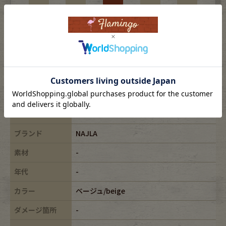
使用感はあるがダメージの少ない商品
※USEDですので使用感などございますが、まだまだご愛用していただけます。
古着という事をご理解の上ご注文よろしくお願いします。
※全体に色あせがございます。
※古着は洗濯、検品などのケアを行っております。
表記サイズ
S
ブランド
NAJLA
素材
-
年代
-
カラー
ベージュ/beige
ダメージ箇所
-