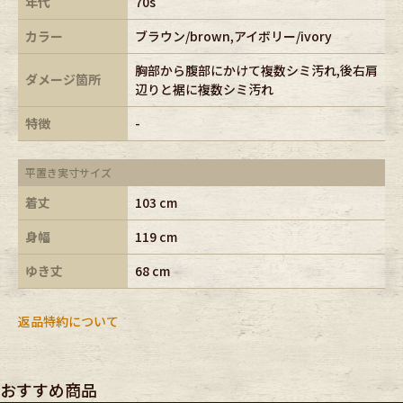
年代
70s
カラー
ブラウン/brown,アイボリー/ivory
胸部から腹部にかけて複数シミ汚れ,後右肩
ダメージ箇所
辺りと裾に複数シミ汚れ
特徴
-
平置き実寸サイズ
着丈
103 cm
身幅
119 cm
ゆき丈
68 cm
返品特約について
おすすめ商品