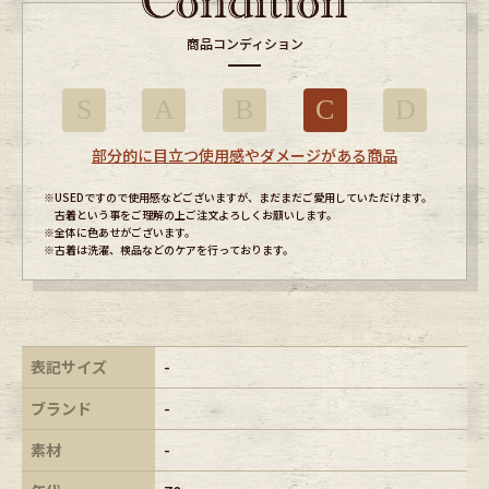
商品コンディション
S
A
B
C
D
部分的に目立つ使用感やダメージがある商品
※USEDですので使用感などございますが、まだまだご愛用していただけます。
古着という事をご理解の上ご注文よろしくお願いします。
※全体に色あせがございます。
※古着は洗濯、検品などのケアを行っております。
表記サイズ
-
ブランド
-
素材
-