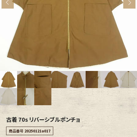
s
ブランドから探す
スタッフコーディネート
年代から探す
古着卸DOCK
メンズ商品カテゴリーから探す
Tops
Outer
Bottoms
Fafatt
レディース商品カテゴリーから探す
古着 70s リバーシブルポンチョ
Tops
Bottoms
商品番号
20250121a017
Outer
One Piece