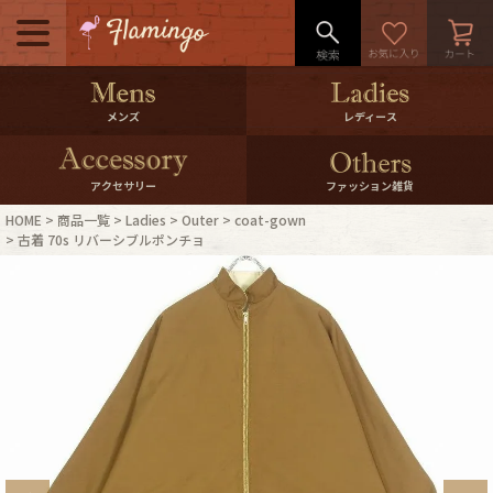
メニュー
500pt＆10％Offクーポンプレゼン
メンズ
レディース
ト
10％0ffクーポンプレゼント
アクセサリー
ファッション雑貨
HOME
商品一覧
Ladies
Outer
coat-gown
ログイン・会員登録
LINE ID連携
古着 70s リバーシブルポンチョ
お気に入り
マイページ
ご利用ガイド
International Shipping
店舗紹介
特集一覧