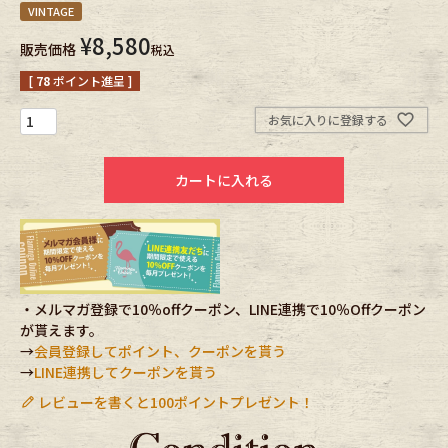
VINTAGE
¥
8,580
Fafatt
Kidswear
販売価格
税込
[
78
ポイント進呈 ]
小物・アクセサリーから探す
お気に入りに登録する
Eye Wear
Cap
カートに入れる
Bag
Stall・Scarf
Accessory
Shoes
・メルマガ登録で10％offクーポン、LINE連携で10％Offクーポン
Belt
antique goods
が貰えます。
→
会員登録してポイント、クーポンを貰う
→
LINE連携してクーポンを貰う
Keyring
vintage bicycle
レビューを書くと100ポイントプレゼント！
FAFATT