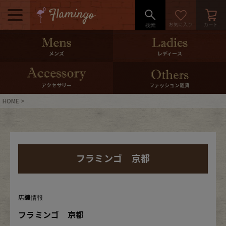
メニュー
500pt＆10％Offクーポンプレゼン
メンズ
レディース
ト
10％0ffクーポンプレゼント
アクセサリー
ファッション雑貨
HOME
ログイン・会員登録
LINE ID連携
お気に入り
マイページ
フラミンゴ 京都
ご利用ガイド
International Shipping
店舗情報
店舗紹介
特集一覧
フラミンゴ 京都