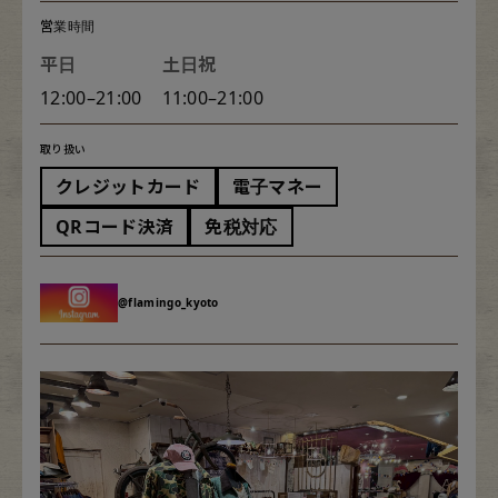
ブランドから探す
スタッフコーディネート
営業時間
平日
土日祝
年代から探す
古着卸DOCK
12:00–21:00
11:00–21:00
取り扱い
メンズ商品カテゴリーから探す
クレジットカード
電子マネー
QRコード決済
免税対応
Tops
Outer
Bottoms
Fafatt
@flamingo_kyoto
レディース商品カテゴリーから探す
Tops
Bottoms
Outer
One Piece