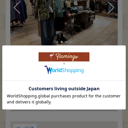
Fafatt
Kidswear
小物・アクセサリーから探す
Eye Wear
Cap
住所
Bag
Stall・Scarf
〒604-8047
Accessory
Shoes
京都府京都市中京区中筋町490
セブンツービルB1F
Belt
antique goods
Googleマップで開く
Keyring
vintage bicycle
FAFATT